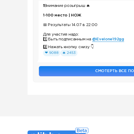
❗️Внимание розыгрыш 🔥
1-100 место | НОЖ
📅 Результаты 14.07 в 22:00
Для участия надо:
1️⃣ Быть подписанным на
@Evelone192gg
2️⃣ Нажать кнопку снизу 👇
❤ 9088
🔥 2453
СМОТЕРТЬ ВСЕ П