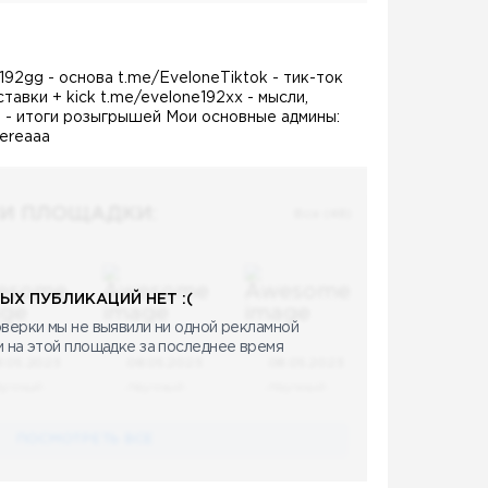
192gg - основа t.me/EveloneTiktok - тик-ток
тавки + kick t.me/evelone192xx - мысли,
92 - итоги розыгрышей Мои основные админы:
ereaaa
И ПЛОЩАДКИ:
Все (48)
ЫХ ПУБЛИКАЦИЙ НЕТ :(
верки мы не выявили ни одной рекламной
и на этой площадке за последнее время
8.05.2023
08.05.2023
08.05.2023
аучный
Научный
Научный
ПОСМОТРЕТЬ ВСЕ