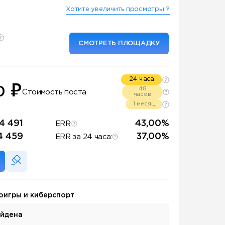
Хотите увеличить просмотры ?
СМОТРЕТЬ ПЛОЩАДКУ
24 часа
₽
0
48
Стоимость поста
часов
1 месяц
4 491
43,00%
ERR:
4 459
37,00%
ERR за 24 часа:
оигры и киберспорт
айдена