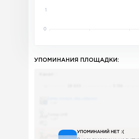
1
0
УПОМИНАНИЯ ПЛОЩАДКИ:
Канал
Поиск по
28 655
упоминаниям в
5 156
канала
Банки, деньги, два офшора
5 487
Топор LIVE
5 487
УПОМИНАНИЙ НЕТ :(
Последние новости