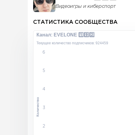
Видеоигры и киберспорт
СТАТИСТИКА СООБЩЕСТВА
Канал: EVELONE 1️⃣9️⃣2️⃣
Текущее количество подписчиков: 924459
6
5
4
Количество
3
2