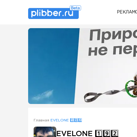
РЕКЛАМ
Some SEO Title
Главная
EVELONE 1️⃣9️⃣2️⃣
EVELONE 1️⃣9️⃣2️⃣