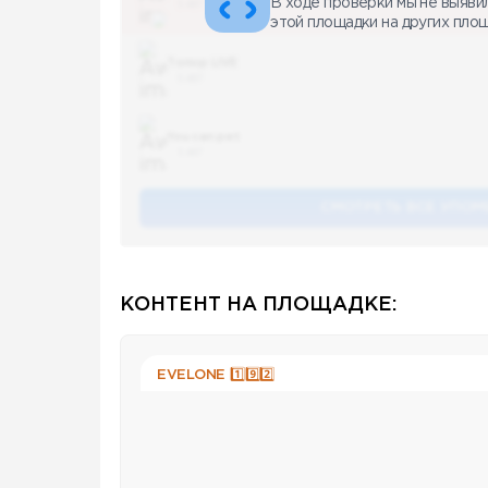
В ходе проверки мы не выяви
5 487
этой площадки на других пло
Топор LIVE
5 487
You can pet
5 487
СМОТРЕТЬ ВСЕ УПОМ
КОНТЕНТ НА ПЛОЩАДКЕ:
EVELONE 1️⃣9️⃣2️⃣