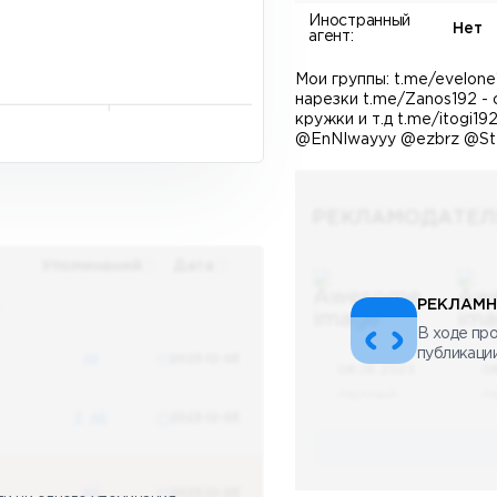
Иностранный
Нет
агент:
Мои группы: t.me/evelone
нарезки t.me/Zanos192 - с
кружки и т.д t.me/itogi1
@EnNIwayyy @ezbrz @St
РЕКЛАМОДАТЕЛ
Упоминаний
Дата
РЕКЛАМН
х
В ходе про
публикаци
48
2023-12-03
08.05.2023
0
Научный
Н
3
48
2023-12-03
48
2023-12-03