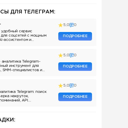
СЫ ДЛЯ ТЕЛЕГРАМ:
r
5,0
0
 удобный сервис
 для соцсетей с мощным
ПОДРОБНЕЕ
AI-ассистентом и
5,0
0
— аналитика Telegram-
бный инструмент для
ПОДРОБНЕЕ
, SMM-специалистов и
аналов.
5,0
0
налитика Telegram: поиск
верка накруток,
ПОДРОБНЕЕ
поминаний, API.
ля маркетологов и
аналов.
ДКИ: