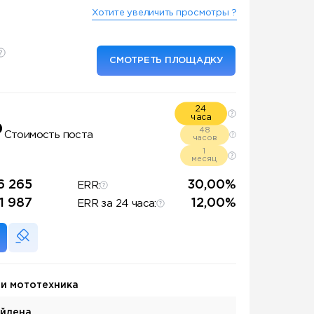
Хотите увеличить просмотры ?
СМОТРЕТЬ ПЛОЩАДКУ
24
часа
₽
48
Стоимость поста
часов
1
месяц
6 265
30,00%
ERR:
1 987
12,00%
ERR за 24 часа:
 и мототехника
айдена