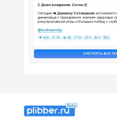
C Днем рождения, Сотик
🎂
Сегодня
🐃
Даниилу Сотишвили
исполняется
динамовца с праздником, желаем здоровья, 
результативной игры и больших побед с «зу
@hcdinamoby
❤ 328
🎉 79
🔥 38
💘 10
❤‍🔥 9
👍 7
🥰 2
СМОТЕРТЬ ВСЕ П