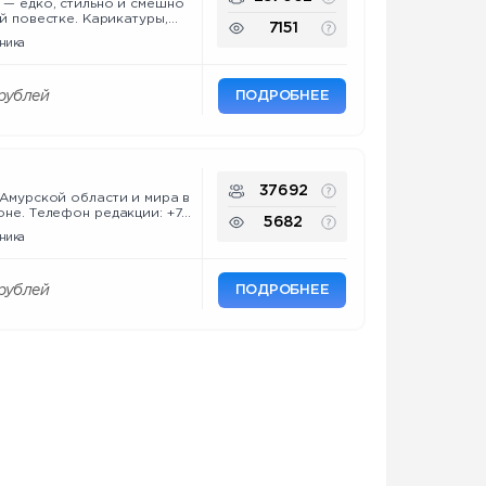
 — едко, стильно и смешно
стке. Карикатуры,
7151
стишья - сатирики о
ника
ратная связь:
олитика
мемы #нос Заявление
62193 Реестр РКН:
ПОДРОБНЕЕ
рублей
u/3GDjh4
37692
Амурской области и мира в
акции: +7
5682
 Отдел продаж: +7 914 561-
ника
urInfo
gosuslugi.ru/snet/673b4dccb7aeb106ceff84d3
ПОДРОБНЕЕ
рублей