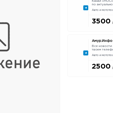
Канал «НОС»
по актуальной пове
мемы и остро
Авто и мототех
политике. Об
@smm_lomovka #зароссию #п
#юмор #россия #
3500
РКН Nº 50323
https://clck.r
Амур.Инфо
Все новости 
твоем телефоне. Телефон ред
914 594 66 25
Авто и мототех
33-73 https://www.amur.info/ Сообщить о
новости: @Am
https://www.
2500