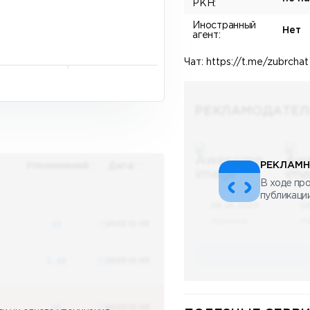
РКН:
Иностранный
Нет
агент:
Чат: https://t.me/zubrchat
РЕКЛАМОДАТЕЛ
РЕКЛАМН
Упоминаний
Дата
В ходе про
х
публикаци
08.05.2023
0
Научный
Н
48
2023-12-03
3
48
2023-12-03
48
2023-12-03