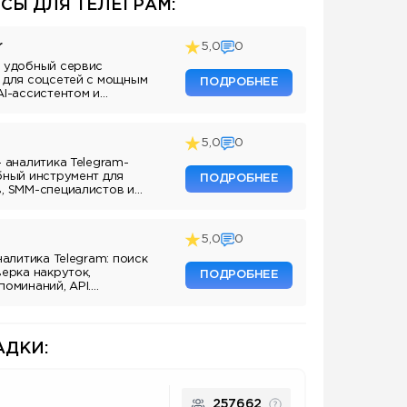
СЫ ДЛЯ ТЕЛЕГРАМ:
r
5,0
0
 удобный сервис
 для соцсетей с мощным
ПОДРОБНЕЕ
AI-ассистентом и
5,0
0
— аналитика Telegram-
бный инструмент для
ПОДРОБНЕЕ
, SMM-специалистов и
аналов.
5,0
0
налитика Telegram: поиск
верка накруток,
ПОДРОБНЕЕ
поминаний, API.
ля маркетологов и
аналов.
ДКИ:
257662