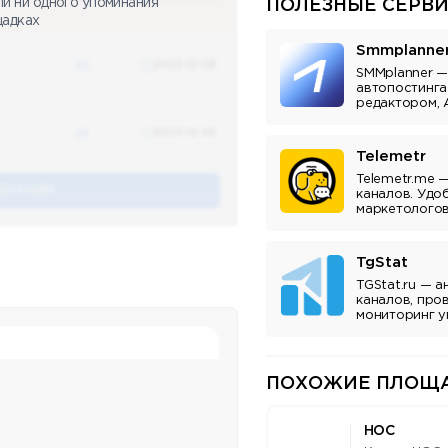
ли ни одного упоминания
ПОЛЕЗНЫЕ СЕРВИ
щадках
Smmplanne
48
2023-12-03
SMMplanner —
автопостинга
редактором, 
аналитикой.
48
2023-12-03
Telemetr
Telemetr.me 
ЕНАНИЯ
каналов. Удо
маркетологов
владельцев к
TgStat
TGStat.ru — а
каналов, про
мониторинг у
Инструмент д
владельцев к
ПОХОЖИЕ ПЛОЩА
НОС