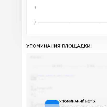
1
0
УПОМИНАНИЯ ПЛОЩАДКИ:
Канал
Поиск по
28 655
упоминаниям в
5 156
канала
Банки, деньги, два офшора
5 487
Топор LIVE
5 487
УПОМИНАНИЙ НЕТ :(
Последние новости