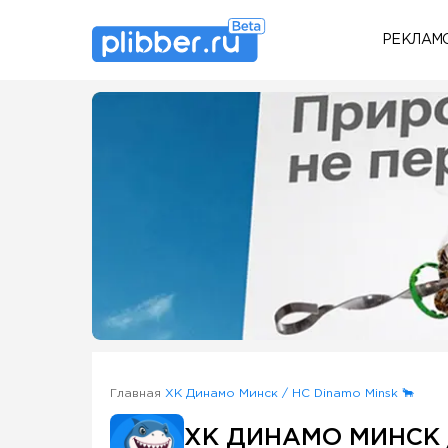
РЕКЛАМ
Some SEO Title
Главная
ХК Динамо Минск / HC Dinamo Minsk 🐂
ХК ДИНАМО МИНСК /