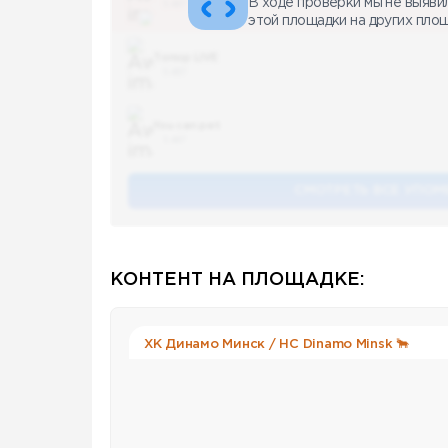
В ходе проверки мы не выяви
5 487
этой площадки на других пло
Топор LIVE
5 487
You can pet
5 487
СМОТРЕТЬ ВСЕ УПОМ
КОНТЕНТ НА ПЛОЩАДКЕ:
ХК Динамо Минск / HC Dinamo Minsk 🐂