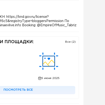
: https://knd.gov.ru/license?
f6c5&registryType=bloggersPermission По
naevlive.info Booking: @EmpireOfMusic_Tabriz
И ПЛОЩАДКИ:
Все (2)
5 июня 2025
ПОСМОТРЕТЬ ВСЕ