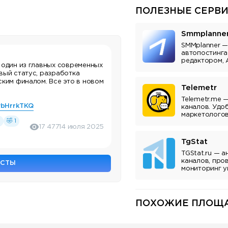
ПОЛЕЗНЫЕ СЕРВИ
Smmplanne
SMMplanner —
автопостинга
редактором, 
 один из главных современных
аналитикой.
вый статус, разработка
ским финалом. Все это в новом
Telemetr
Telemetr.me 
wbHrrkTKQ
каналов. Удо
маркетологов
3
🤣 1
владельцев к
17 477
14 июля 2025
TgStat
TGStat.ru — а
каналов, про
ОСТЫ
мониторинг у
Инструмент д
владельцев к
ПОХОЖИЕ ПЛОЩА