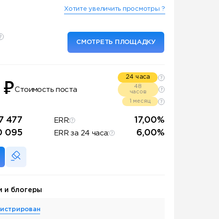
Хотите увеличить просмотры ?
СМОТРЕТЬ ПЛОЩАДКУ
24 часа
₽
0
48
Стоимость поста
часов
1 месяц
7 477
17,00%
ERR:
0 095
6,00%
ERR за 24 часа:
и и блогеры
гистрирован