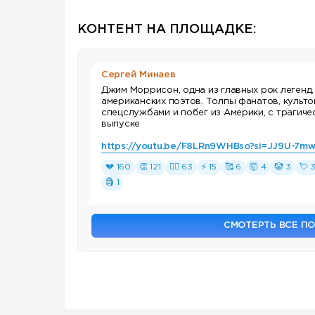
КОНТЕНТ НА ПЛОЩАДКЕ:
Сергей Минаев
Джим Моррисон, одна из главных рок легенд,
американских поэтов. Толпы фанатов, культо
спецслужбами и побег из Америки, с трагиче
выпуске
https://youtu.be/F8LRn9WHBso?si=JJ9U-7m
💔 160
👏 121
❤‍🔥 63
⚡ 15
🥰 6
🤯 4
🤡 3
💘 
🗿 1
СМОТЕРТЬ ВСЕ П