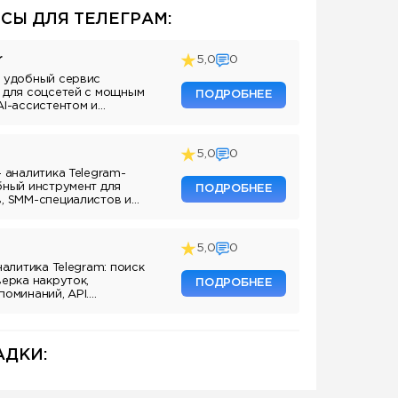
СЫ ДЛЯ ТЕЛЕГРАМ:
r
5,0
0
 удобный сервис
 для соцсетей с мощным
ПОДРОБНЕЕ
AI-ассистентом и
5,0
0
— аналитика Telegram-
бный инструмент для
ПОДРОБНЕЕ
, SMM-специалистов и
аналов.
5,0
0
налитика Telegram: поиск
верка накруток,
ПОДРОБНЕЕ
поминаний, API.
ля маркетологов и
аналов.
ДКИ: