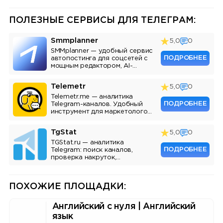
ПОЛЕЗНЫЕ СЕРВИСЫ ДЛЯ ТЕЛЕГРАМ:
Smmplanner
5,0
0
SMMplanner — удобный сервис
ПОДРОБНЕЕ
автопостинга для соцсетей с
мощным редактором, AI-
ассистентом и аналитикой.
Telemetr
5,0
0
Telemetr.me — аналитика
ПОДРОБНЕЕ
Telegram-каналов. Удобный
инструмент для маркетологов,
SMM-специалистов и
владельцев каналов.
TgStat
5,0
0
TGStat.ru — аналитика
ПОДРОБНЕЕ
Telegram: поиск каналов,
проверка накруток,
мониторинг упоминаний, API.
Инструмент для маркетологов
и владельцев каналов.
ПОХОЖИЕ ПЛОЩАДКИ:
Английский с нуля | Английский
язык