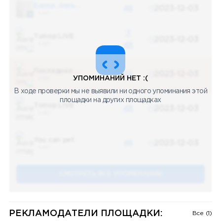
Банки, деньги, два офшора
48
2023-12-03
5 487
3
Топор LIVE
2023-12-03
5 487
48
Последние новости
48
2023-12-03
УПОМИНАНИЙ НЕТ :(
5 487
В ходе проверки мы не выявили ни одного упоминания этой
площадки на других площадках
Топор LIVE
48
2023-12-03
5 487
You can pet
48
2023-12-03
5 487
СМОТРЕТЬ ВСЕ УПОМЕНАНИЯ
РЕКЛАМОДАТЕЛИ ПЛОЩАДКИ:
Все (1)