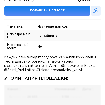
1,00%
ERR за 24 часа:
ДОБАВИТЬ В СПИСОК
Тематика:
Изучение языков
Регистрация в
не найдена
РКН:
Иностранный
Нет
агент:
Каждый день выходит подборка из 5 английских слов и
тесты для самопроверки, а также научно
развлекательный контент. Админ: @motyakonin Биржа:
@Spiral_Yuri | https://telega.in/c/anglyskyi_yazyk
УПОМИНАНИЯ ПЛОЩАДКИ:
Канал
Упоминаний
Дата
Поиск по
28 655
упоминаниям в
5 156
каналах