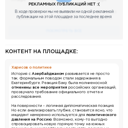
РЕКЛАМНЫХ ПУБЛИКАЦИЙ НЕТ :(
В ходе проверки мы не выявили ни одной рекламной
08.05.2023
08.05.2023
08.05.2023
публикации на этой площадке за последнее время
Научный
Научный
Научный
ПОСМОТРЕТЬ ВСЕ
КОНТЕНТ НА ПЛОЩАДКЕ:
Харисов о политике
История с
Азербайджаном
развивается не просто
так. Формальным поводом стали задержания в
Екатеринбурге. Реакция Баку была молниеносной:
отменены все мероприятия
российских организаций,
прозвучало требование официального отчета и
расследования.
На поверхности – логичная дипломатическая позиция.
Но если анализировать глубже, становится ясно, что
инцидент намеренно используется для
политического
давления на Россию
. Возможно, кому-то выгодно
спровоцировать новую горячую точку на южных