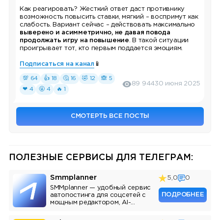
Как реагировать? Жесткий ответ даст противнику
возможность повысить ставки, мягкий – воспримут как
слабость. Вариант сейчас – действовать максимально
выверено и асимметрично, не давая повода
продолжать игру на повышение
. В такой ситуации
проигрывает тот, кто первым поддается эмоциям.
Подписаться на канал
📱
💯 64
👍 18
🤔 16
🤣 12
🙈 5
89 944
30 июня 2025
❤ 4
🤬 4
🔥 1
СМОТЕРТЬ ВСЕ ПОСТЫ
ПОЛЕЗНЫЕ СЕРВИСЫ ДЛЯ ТЕЛЕГРАМ:
Smmplanner
5,0
0
SMMplanner — удобный сервис
ПОДРОБНЕЕ
автопостинга для соцсетей с
мощным редактором, AI-
ассистентом и аналитикой.