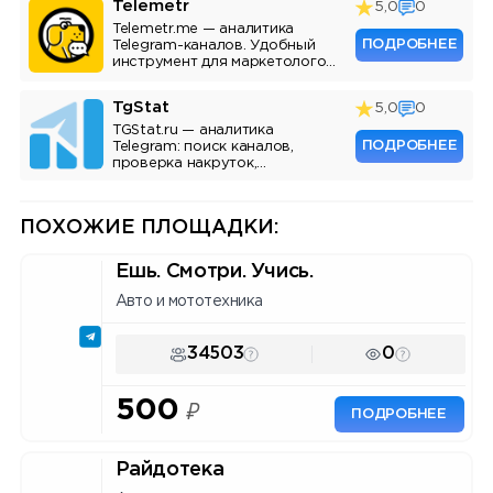
Telemetr
5,0
0
Telemetr.me — аналитика
ПОДРОБНЕЕ
Telegram-каналов. Удобный
инструмент для маркетологов,
SMM-специалистов и
владельцев каналов.
TgStat
5,0
0
TGStat.ru — аналитика
ПОДРОБНЕЕ
Telegram: поиск каналов,
проверка накруток,
мониторинг упоминаний, API.
Инструмент для маркетологов
и владельцев каналов.
ПОХОЖИЕ ПЛОЩАДКИ:
Ешь. Смотри. Учись.
Авто и мототехника
34503
0
500
₽
ПОДРОБНЕЕ
Райдотека