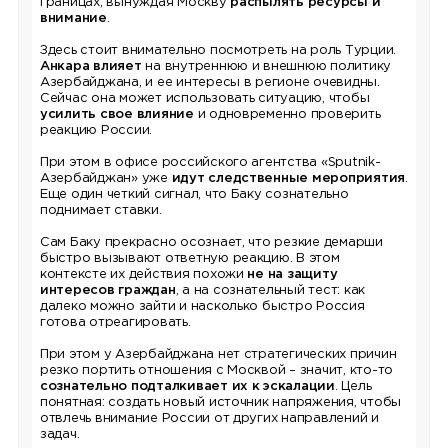
границах, вынуждая Москву
распылять ресурсы и
внимание
.
Здесь стоит внимательно посмотреть на роль Турции.
Анкара влияет
на внутреннюю и внешнюю политику
Азербайджана, и ее интересы в регионе очевидны.
Сейчас она может использовать ситуацию, чтобы
усилить свое влияние
и одновременно проверить
реакцию России.
При этом в офисе российского агентства «Sputnik-
Азербайджан» уже
идут следственные мероприятия
.
Еще один четкий сигнал, что Баку сознательно
поднимает ставки.
Сам Баку прекрасно осознает, что резкие демарши
быстро вызывают ответную реакцию. В этом
контексте их действия похожи
не на защиту
интересов граждан
, а на сознательный тест: как
далеко можно зайти и насколько быстро Россия
готова отреагировать.
При этом у Азербайджана нет стратегических причин
резко портить отношения с Москвой – значит, кто-то
сознательно подталкивает их к эскалации
. Цель
понятная: создать новый источник напряжения, чтобы
отвлечь внимание России от других направлений и
задач.