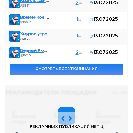
Кремлёвский безБашенник
2
13.07.2025
65 314
Временное правительство 2.0
1
13.07.2025
16 604
Хмурое утро
1
13.07.2025
25 271
Бедный Рюрик
2
13.07.2025
19 010
СМОТРЕТЬ ВСЕ УПОМИНАНИЯ
РЕКЛАМОДАТЕЛИ ПЛОЩАДКИ:
Все (48)
РЕКЛАМНЫХ ПУБЛИКАЦИЙ НЕТ :(