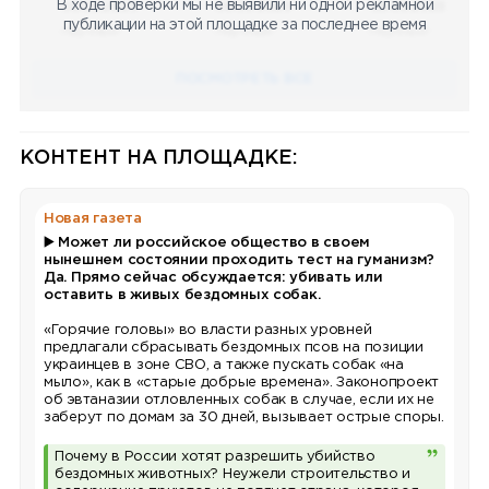
В ходе проверки мы не выявили ни одной рекламной
08.05.2023
08.05.2023
08.05.2023
публикации на этой площадке за последнее время
Научный
Научный
Научный
ПОСМОТРЕТЬ ВСЕ
КОНТЕНТ НА ПЛОЩАДКЕ:
Новая газета
▶️
Может ли российское общество в своем
нынешнем состоянии проходить тест на гуманизм?
Да. Прямо сейчас обсуждается: убивать или
оставить в живых бездомных собак.
«Горячие головы» во власти разных уровней
предлагали сбрасывать бездомных псов на позиции
украинцев в зоне СВО, а также пускать собак «на
мыло», как в «старые добрые времена». Законопроект
об эвтаназии отловленных собак в случае, если их не
заберут по домам за 30 дней, вызывает острые споры.
Почему в России хотят разрешить убийство
бездомных животных? Неужели строительство и