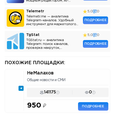
мощным редактором, AI-
ассистентом и аналитикой.
Telemetr
5,0
0
Telemetr.me — аналитика
ПОДРОБНЕЕ
Telegram-каналов. Удобный
инструмент для маркетологов,
SMM-специалистов и
владельцев каналов.
TgStat
5,0
0
TGStat.ru — аналитика
ПОДРОБНЕЕ
Telegram: поиск каналов,
проверка накруток,
мониторинг упоминаний, API.
Инструмент для маркетологов
и владельцев каналов.
ПОХОЖИЕ ПЛОЩАДКИ:
НеМалахов
Общие новости и СМИ
141175
0
950
₽
ПОДРОБНЕЕ