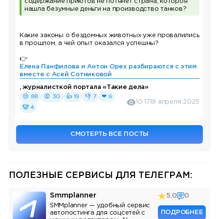
содержание приютов не потянет страна, котороя
нашла безумные деньги на производство танков?
Какие законы о бездомных животных уже провалились
в прошлом, а чей опыт оказался успешны?
👉
Елена Панфилова и Антон Орех разбираются с этим
вместе с Асей Сотниковой
, журналисткой портала «Такие дела»
😢 88
😡 30
👍 19
👎 7
❤ 6
10 171
9 апреля 2025
🤡 4
СМОТЕРТЬ ВСЕ ПОСТЫ
ПОЛЕЗНЫЕ СЕРВИСЫ ДЛЯ ТЕЛЕГРАМ:
Smmplanner
5,0
0
SMMplanner — удобный сервис
ПОДРОБНЕЕ
автопостинга для соцсетей с