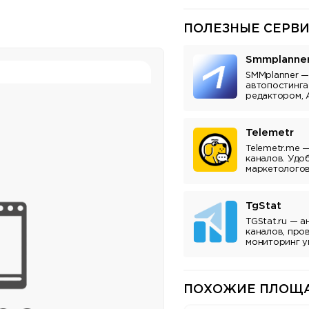
ПОЛЕЗНЫЕ СЕРВИ
Smmplanne
SMMplanner —
автопостинга
редактором, 
аналитикой.
Telemetr
Telemetr.me 
каналов. Удо
маркетологов
владельцев к
TgStat
TGStat.ru — а
каналов, про
мониторинг у
Инструмент д
владельцев к
ПОХОЖИЕ ПЛОЩА