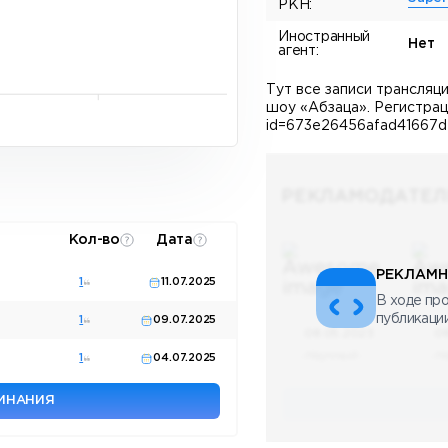
РКН:
Иностранный
Нет
агент:
Тут все записи трансляц
шоу «Абзаца». Регистраци
id=673e26456afad41667d7
РЕКЛАМОДАТЕЛ
Кол-во
Дата
РЕКЛАМН
1
11.07.2025
В ходе про
публикаци
1
09.07.2025
08.05.2023
0
Научный
Н
1
04.07.2025
МИНАНИЯ