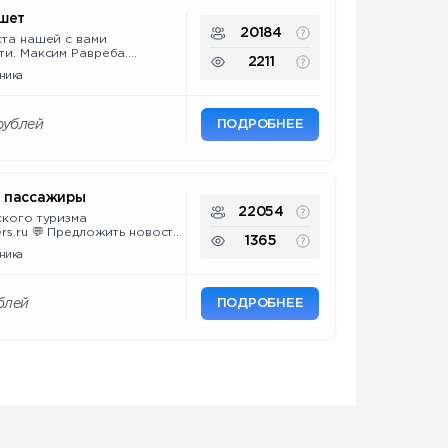
шет
20184
ста нашей с вами
ти. Максим Равреба.
2211
налист, блогер. Личный чат:
ника
kc
ПОДРОБНЕЕ
рублей
 пассажиры
22054
ского туризма
ть новость,
1365
о или обсудить рекламу:
ника
я в РКН:
GH
ПОДРОБНЕЕ
блей