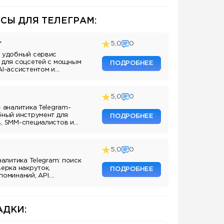
СЫ ДЛЯ ТЕЛЕГРАМ:
r
5,0
0
 удобный сервис
 для соцсетей с мощным
ПОДРОБНЕЕ
AI-ассистентом и
5,0
0
— аналитика Telegram-
бный инструмент для
ПОДРОБНЕЕ
, SMM-специалистов и
аналов.
5,0
0
налитика Telegram: поиск
верка накруток,
ПОДРОБНЕЕ
поминаний, API.
ля маркетологов и
аналов.
ДКИ: