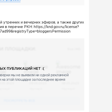
ий утренних и вечерних эфиров, а также других
я в перечне РКН: https://knd.gov.ru/license?
ad99&registryType=bloggersPermission
И ПЛОЩАДКИ:
Все (48)
ЫХ ПУБЛИКАЦИЙ НЕТ :(
верки мы не выявили ни одной рекламной
и на этой площадке за последнее время
8.05.2023
08.05.2023
08.05.2023
аучный
Научный
Научный
ПОСМОТРЕТЬ ВСЕ