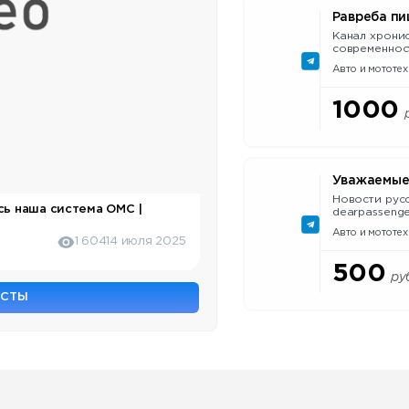
Равреба пи
Канал хрони
современнос
Историк, жур
Авто и мототех
@RavrebaMa
1000
Уважаемые
Новости рус
сь наша система ОМС |
dearpassengers.ru 💬 Предложи
прислать фот
Авто и мототех
@ranarod_admin Регистраци
1 604
14 июля 2025
clck.ru/3GYJ
500
ру
ОСТЫ