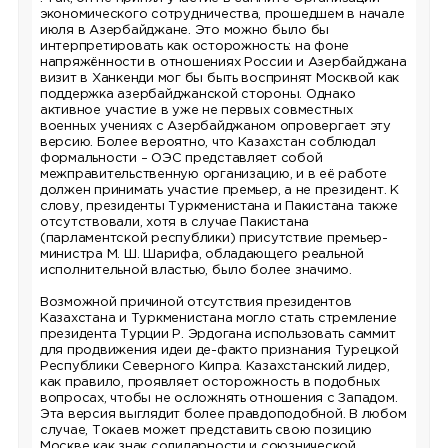
экономического сотрудничества, прошедшем в начале
июля в Азербайджане. Это можно было бы
интерпретировать как осторожность: на фоне
напряжённости в отношениях России и Азербайджана
визит в Ханкенди мог бы быть воспринят Москвой как
поддержка азербайджанской стороны. Однако
активное участие в уже не первых совместных
военных учениях с Азербайджаном опровергает эту
версию. Более вероятно, что Казахстан соблюдал
формальности – ОЭС представляет собой
межправительственную организацию, и в её работе
должен принимать участие премьер, а не президент. К
слову, президенты Туркменистана и Пакистана также
отсутствовали, хотя в случае Пакистана
(парламентской республики) присутствие премьер-
министра М. Ш. Шарифа, обладающего реальной
исполнительной властью, было более значимо.
Возможной причиной отсутствия президентов
Казахстана и Туркменистана могло стать стремление
президента Турции Р. Эрдогана использовать саммит
для продвижения идеи де-факто признания Турецкой
Республики Северного Кипра. Казахстанский лидер,
как правило, проявляет осторожность в подобных
вопросах, чтобы не осложнять отношения с Западом.
Эта версия выглядит более правдоподобной. В любом
случае, Токаев может представить свою позицию
Москве как знак солидарности и союзнической