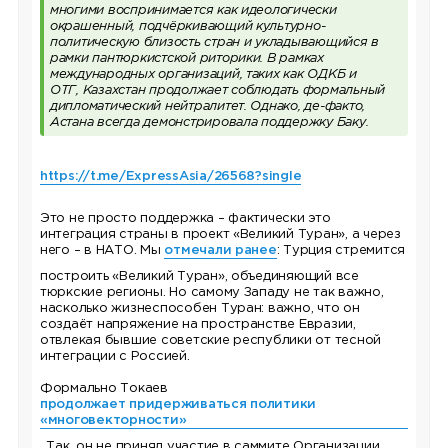
многими воспринимается как идеологически
окрашенный, подчёркивающий культурно-
политическую близость стран и укладывающийся в
рамки пантюркистской риторики. В рамках
международных организаций, таких как ОДКБ и
ОТГ, Казахстан продолжает соблюдать формальный
дипломатический нейтралитет. Однако, де-факто,
Астана всегда демонстрировала поддержку Баку.
https://t.me/ExpressAsia/26568?single
Это не просто поддержка – фактически это
интеграция страны в проект «Великий Туран», а через
него – в НАТО. Мы
отмечали ранее
: Турция стремится
построить «Великий Туран», объединяющий все
тюркские регионы. Но самому Западу не так важно,
насколько жизнеспособен Туран: важно, что он
создаёт напряжение на пространстве Евразии,
отвлекая бывшие советские республики от тесной
интеграции с Россией.
Формально Токаев
продолжает придерживаться политики
«многовекторности»
. Так, он не принял участие в саммите Организации