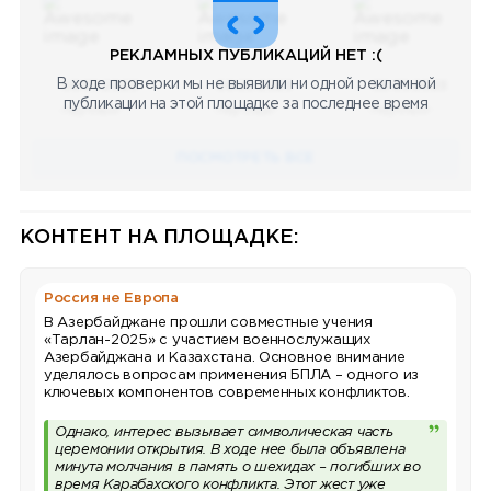
РЕКЛАМНЫХ ПУБЛИКАЦИЙ НЕТ :(
В ходе проверки мы не выявили ни одной рекламной
08.05.2023
08.05.2023
08.05.2023
публикации на этой площадке за последнее время
Научный
Научный
Научный
ПОСМОТРЕТЬ ВСЕ
КОНТЕНТ НА ПЛОЩАДКЕ:
Россия не Европа
В Азербайджане прошли совместные учения
«Тарлан-2025» с участием военнослужащих
Азербайджана и Казахстана. Основное внимание
уделялось вопросам применения БПЛА – одного из
ключевых компонентов современных конфликтов.
Однако, интерес вызывает символическая часть
церемонии открытия. В ходе нее была объявлена
минута молчания в память о шехидах – погибших во
время Карабахского конфликта. Этот жест уже