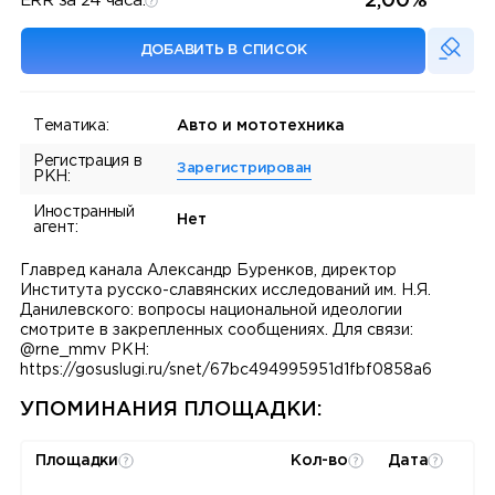
2,00%
ERR за 24 часа:
ДОБАВИТЬ В СПИСОК
Тематика:
Авто и мототехника
Регистрация в
Зарегистрирован
РКН:
Иностранный
Нет
агент:
Главред канала Александр Буренков, директор
Института русско-славянских исследований им. Н.Я.
Данилевского: вопросы национальной идеологии
смотрите в закрепленных сообщениях. Для связи:
@rne_mmv РКН:
https://gosuslugi.ru/snet/67bc494995951d1fbf0858a6
УПОМИНАНИЯ ПЛОЩАДКИ:
Площадки
Кол-во
Дата