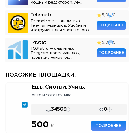
мощным редактором, AI-
ассистентом и аналитикой.
Telemetr
5,0
0
Telemetr.me — аналитика
ПОДРОБНЕЕ
Telegram-каналов. Удобный
инструмент для маркетологов,
SMM-специалистов и
владельцев каналов.
TgStat
5,0
0
TGStat.ru — аналитика
ПОДРОБНЕЕ
Telegram: поиск каналов,
проверка накруток,
мониторинг упоминаний, API.
Инструмент для маркетологов
и владельцев каналов.
ПОХОЖИЕ ПЛОЩАДКИ:
Ешь. Смотри. Учись.
Авто и мототехника
34503
0
500
₽
ПОДРОБНЕЕ