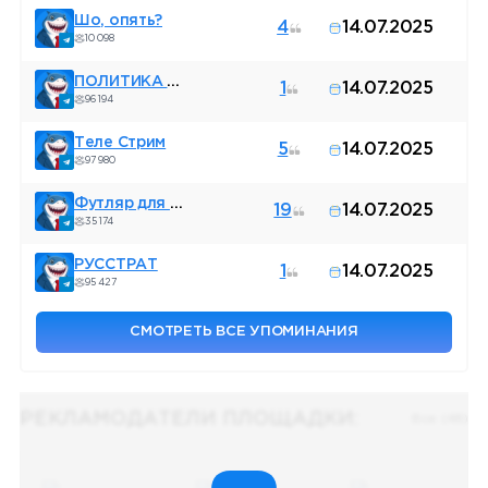
Шо, опять?
4
14.07.2025
10 098
ПОЛИТИКА В КРУГУ
1
14.07.2025
96 194
Теле Стрим
5
14.07.2025
97 980
Футляр для курая - КушТау #Куштаубудетжить
19
14.07.2025
35 174
РУССТРАТ
1
14.07.2025
95 427
СМОТРЕТЬ ВСЕ УПОМИНАНИЯ
РЕКЛАМОДАТЕЛИ ПЛОЩАДКИ:
Все (48)