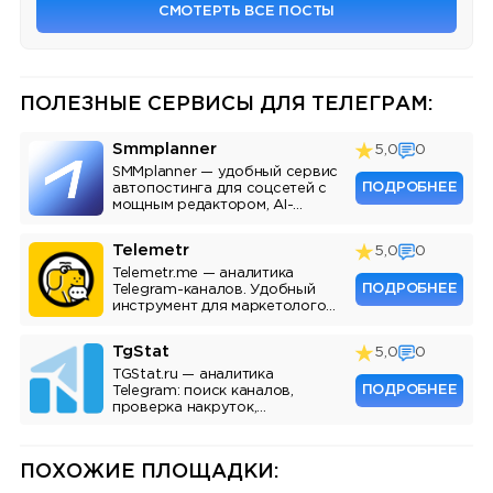
СМОТЕРТЬ ВСЕ ПОСТЫ
ПОЛЕЗНЫЕ СЕРВИСЫ ДЛЯ ТЕЛЕГРАМ:
Smmplanner
5,0
0
SMMplanner — удобный сервис
ПОДРОБНЕЕ
автопостинга для соцсетей с
мощным редактором, AI-
ассистентом и аналитикой.
Telemetr
5,0
0
Telemetr.me — аналитика
ПОДРОБНЕЕ
Telegram-каналов. Удобный
инструмент для маркетологов,
SMM-специалистов и
владельцев каналов.
TgStat
5,0
0
TGStat.ru — аналитика
ПОДРОБНЕЕ
Telegram: поиск каналов,
проверка накруток,
мониторинг упоминаний, API.
Инструмент для маркетологов
и владельцев каналов.
ПОХОЖИЕ ПЛОЩАДКИ: