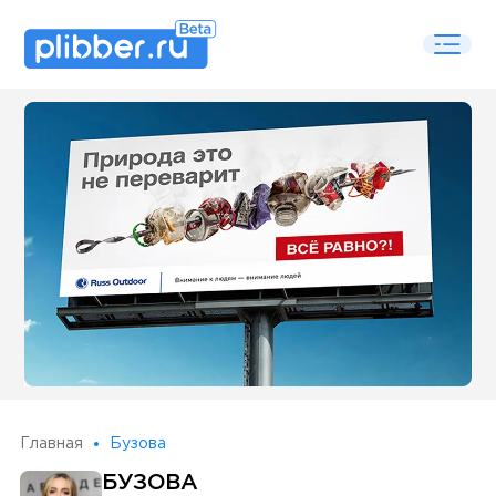
Some SEO Title
Главная
Бузова
БУЗОВА