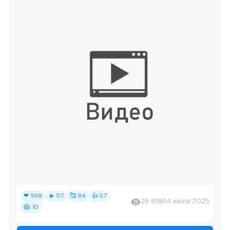
❤ 598
🔥 117
🥰 84
👍 57
29 898
14 июля 2025
😱 10