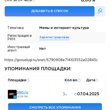
8,00%
ERR за 24 часа:
ДОБАВИТЬ В СПИСОК
Тематика:
Мемы и интернет-культура
Регистрация в
Зарегистрирован
РКН:
Иностранный
Нет
агент:
https://gosuslugi.ru/snet/6790908e714103552a02843c
УПОМИНАНИЯ ПЛОЩАДКИ:
Площадки
Кол-во
Дата
360.ru
1
07.04.2025
209 094
СМОТРЕТЬ ВСЕ УПОМИНАНИЯ