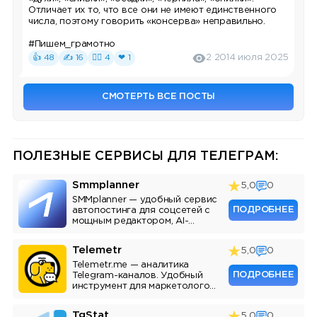
Отличает их то, что все они не имеют единственного
числа, поэтому говорить «консерва» неправильно.
#Пишем_грамотно
👍 48
✍ 16
❤‍🔥 4
❤ 1
2 201
4 июля 2025
СМОТЕРТЬ ВСЕ ПОСТЫ
ПОЛЕЗНЫЕ СЕРВИСЫ ДЛЯ ТЕЛЕГРАМ:
Smmplanner
5,0
0
SMMplanner — удобный сервис
ПОДРОБНЕЕ
автопостинга для соцсетей с
мощным редактором, AI-
ассистентом и аналитикой.
Telemetr
5,0
0
Telemetr.me — аналитика
ПОДРОБНЕЕ
Telegram-каналов. Удобный
инструмент для маркетологов,
SMM-специалистов и
владельцев каналов.
TgStat
5,0
0