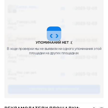
Банки, деньги, два офшора
48
2023-12-03
5 487
3
Топор LIVE
2023-12-03
5 487
48
Последние новости
48
2023-12-03
УПОМИНАНИЙ НЕТ :(
5 487
В ходе проверки мы не выявили ни одного упоминания этой
площадки на других площадках
Топор LIVE
48
2023-12-03
5 487
You can pet
48
2023-12-03
5 487
СМОТРЕТЬ ВСЕ УПОМЕНАНИЯ