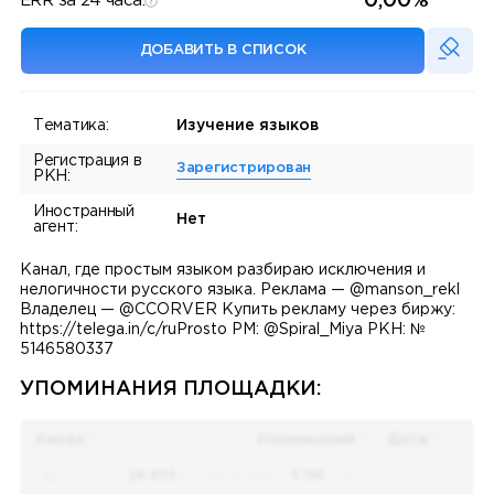
0,00%
ERR за 24 часа:
ДОБАВИТЬ В СПИСОК
Тематика:
Изучение языков
Регистрация в
Зарегистрирован
РКН:
Иностранный
Нет
агент:
Канал, где простым языком разбираю исключения и
нелогичности русского языка. Реклама — @manson_rekl
Владелец — @CCORVER Купить рекламу через биржу:
https://telega.in/c/ruProsto РМ: @Spiral_Miya РКН: №
5146580337
УПОМИНАНИЯ ПЛОЩАДКИ:
Канал
Упоминаний
Дата
Поиск по
28 655
упоминаниям в
5 156
каналах