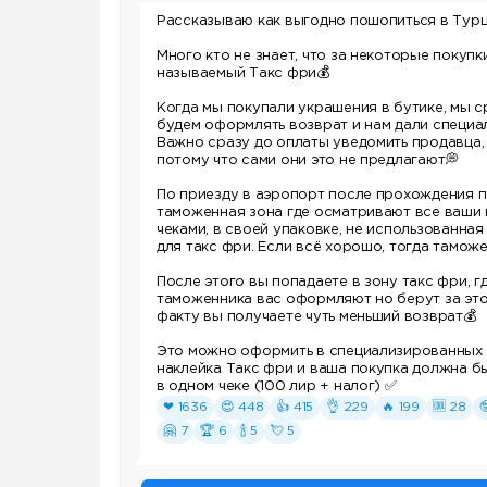
Рассказываю как выгодно пошопиться в Тур
Много кто не знает, что за некоторые покуп
называемый Такс фри
💰
Когда мы покупали украшения в бутике, мы с
будем оформлять возврат и нам дали специа
Важно сразу до оплаты уведомить продавца, 
потому что сами они это не предлагают
💭
По приезду в аэропорт после прохождения п
таможенная зона где осматривают все ваши 
чеками, в своей упаковке, не использованная
для такс фри. Если всё хорошо, тогда тамож
После этого вы попадаете в зону такс фри, г
таможенника вас оформляют но берут за эт
факту вы получаете чуть меньший возврат
💰
Это можно оформить в специализированных м
наклейка Такс фри и ваша покупка должна бы
в одном чеке (100 лир + налог)
✅
❤ 1636
😍 448
👍 415
👌 229
🔥 199
🆒 28

🤗 7
🏆 6
🍾 5
💘 5