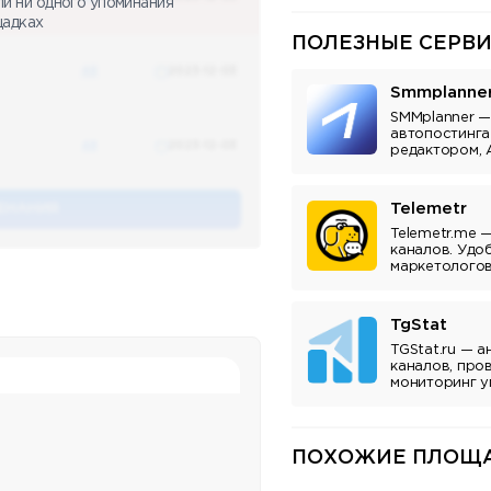
ли ни одного упоминания
щадках
ПОЛЕЗНЫЕ СЕРВИ
48
2023-12-03
Smmplanne
SMMplanner —
автопостинга
48
2023-12-03
редактором, 
аналитикой.
Telemetr
ЕНАНИЯ
Telemetr.me 
каналов. Удо
маркетологов
владельцев к
TgStat
TGStat.ru — а
каналов, про
мониторинг у
Инструмент д
владельцев к
ПОХОЖИЕ ПЛОЩА