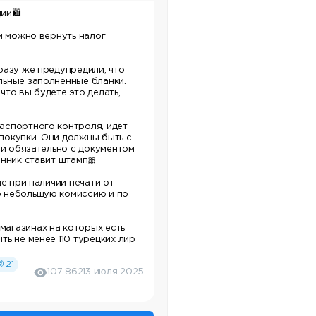
ции
🛍️
ки можно вернуть налог
разу же предупредили, что
льные заполненные бланки.
что вы будете это делать,
аспортного контроля, идёт
покупки. Они должны быть с
 и обязательно с документом
енник ставит штамп
🎀
де при наличии печати от
о небольшую комиссию и по
агазинах на которых есть
ть не менее 110 турецких лир
 21
107 862
13 июля 2025