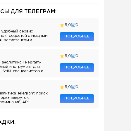
СЫ ДЛЯ ТЕЛЕГРАМ:
r
5,0
0
 удобный сервис
 для соцсетей с мощным
ПОДРОБНЕЕ
AI-ассистентом и
5,0
0
— аналитика Telegram-
бный инструмент для
ПОДРОБНЕЕ
, SMM-специалистов и
аналов.
5,0
0
налитика Telegram: поиск
верка накруток,
ПОДРОБНЕЕ
поминаний, API.
ля маркетологов и
аналов.
ДКИ: