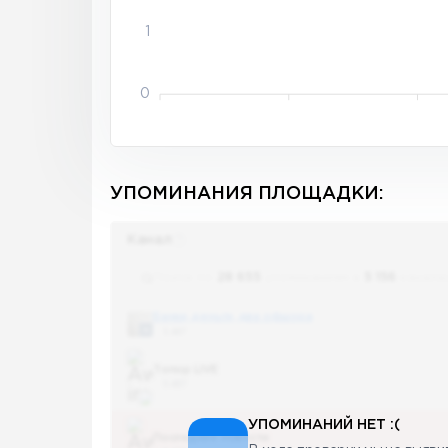
1
0
УПОМИНАНИЯ ПЛОЩАДКИ:
Канал
Поиск по
28 655
упоминаниям в
5 156
канала
Банки, деньги, два офшора
5 487
Топор LIVE
5 487
УПОМИНАНИЙ НЕТ :(
Последние новости