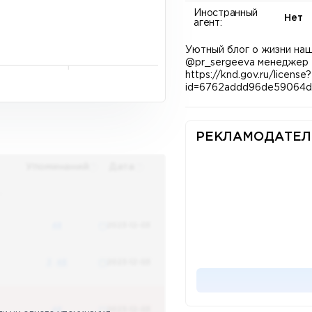
Иностранный
Нет
агент:
Уютный блог о жизни на
@pr_sergeeva менеджер 
https://knd.gov.ru/license?
id=6762addd96de59064d0
РЕКЛАМОДАТЕЛ
Упоминаний
Дата
х
48
2023-12-03
3
48
2023-12-03
48
2023-12-03