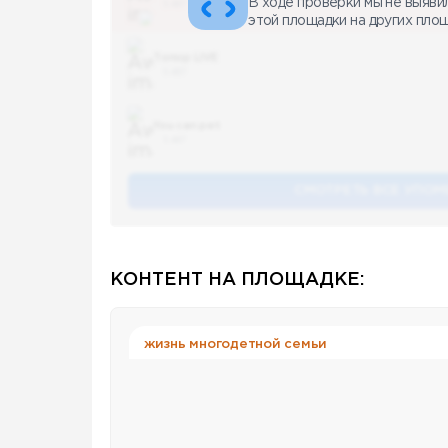
В ходе проверки мы не выяви
5 487
этой площадки на других пло
Топор LIVE
5 487
You can pet
5 487
СМОТРЕТЬ ВСЕ УПОМ
КОНТЕНТ НА ПЛОЩАДКЕ:
жизнь многодетной семьи