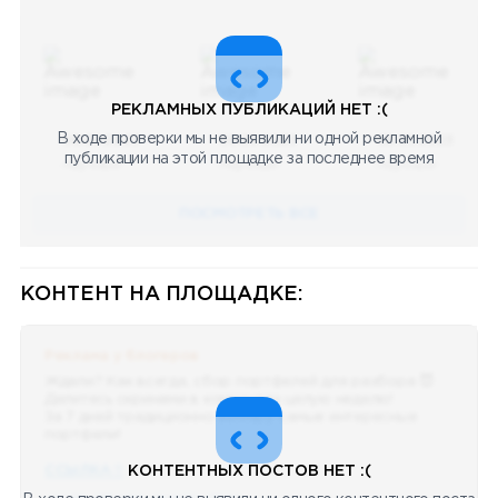
РЕКЛАМНЫХ ПУБЛИКАЦИЙ НЕТ :(
В ходе проверки мы не выявили ни одной рекламной
08.05.2023
08.05.2023
08.05.2023
публикации на этой площадке за последнее время
Научный
Научный
Научный
ПОСМОТРЕТЬ ВСЕ
КОНТЕНТ НА ПЛОЩАДКЕ:
Реклама у блогеров
Ждали? Как всегда, сбор портфелей для разбора 😈
Делитесь скринами в комментах целую неделю!
За 7 дней традиционно выберу самые интересные
портфели!
ССЫЛКА !!
КОНТЕНТНЫХ ПОСТОВ НЕТ :(