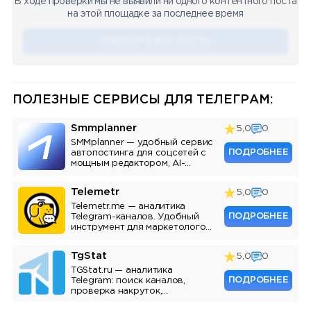
В ходе проверки мы не выявили ни одного контентного поста
🔥 75
👍🏻 487
❤️ 875
🥴 19
12.4k
12:45
на этой площадке за последнее время
СМОТЕРТЬ ВСЕ ПОСТЫ
ПОЛЕЗНЫЕ СЕРВИСЫ ДЛЯ ТЕЛЕГРАМ:
Smmplanner
5,0
0
SMMplanner — удобный сервис
ПОДРОБНЕЕ
автопостинга для соцсетей с
мощным редактором, AI-
ассистентом и аналитикой.
Telemetr
5,0
0
Telemetr.me — аналитика
ПОДРОБНЕЕ
Telegram-каналов. Удобный
инструмент для маркетологов,
SMM-специалистов и
владельцев каналов.
TgStat
5,0
0
TGStat.ru — аналитика
ПОДРОБНЕЕ
Telegram: поиск каналов,
проверка накруток,
мониторинг упоминаний, API.