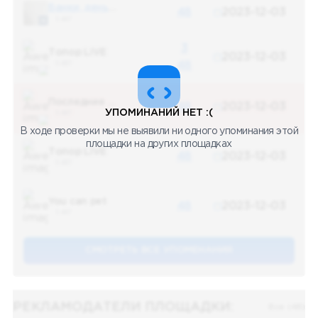
Банки, деньги, два офшора
48
2023-12-03
5 487
3
Топор LIVE
2023-12-03
5 487
48
Последние новости
48
2023-12-03
УПОМИНАНИЙ НЕТ :(
5 487
В ходе проверки мы не выявили ни одного упоминания этой
площадки на других площадках
Топор LIVE
48
2023-12-03
5 487
You can pet
48
2023-12-03
5 487
СМОТРЕТЬ ВСЕ УПОМЕНАНИЯ
РЕКЛАМОДАТЕЛИ ПЛОЩАДКИ:
Все (48)