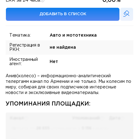
0,00%
ERR за 24 часа:
ДОБАВИТЬ В СПИСОК
Тематика:
Авто и мототехника
Регистрация в
не найдена
РКН:
Иностранный
Нет
агент:
Анив(колесо) – информационно-аналитический
телергамм канал по Армении и не только. Мы колесим по
миру, собирая для своих подписчиков интересные
новости и эксклюзивные видеоматериалы.
УПОМИНАНИЯ ПЛОЩАДКИ:
Канал
Упоминаний
Дата
Поиск по
28 655
упоминаниям в
5 156
каналах