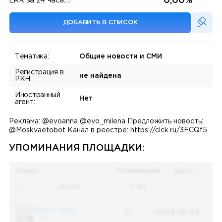
0,00%
ERR за 24 часа:
ДОБАВИТЬ В СПИСОК
Тематика:
Общие новости и СМИ
Регистрация в
не найдена
РКН:
Иностранный
Нет
агент:
Реклама: @evoanna @evo_milena Предложить новость:
@Moskvaetobot Канал в реестре: https://clck.ru/3FCQf5
УПОМИНАНИЯ ПЛОЩАДКИ:
Канал
Упоминаний
Дата
Поиск по
28 655
упоминаниям в
5 156
каналах
Банки, деньги, два офшора
48
2023-12-03
5 487