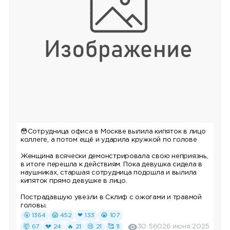
😳Сотрудница офиса в Москве вылила кипяток в лицо
коллеге, а потом ещё и ударила кружкой по голове
Женщина всячески демонстрировала свою неприязнь,
в итоге перешла к действиям. Пока девушка сидела в
наушниках, старшая сотрудница подошла и вылила
кипяток прямо девушке в лицо.
Пострадавшую увезли в Склиф с ожогами и травмой
головы.
🤬 1364
😱 452
❤ 133
😭 107
🤯 67
💔 24
🔥 21
😢 21
🥰 11
30 560
26 июня 2025