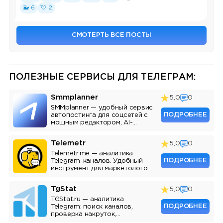
🐳 6
💘 2
СМОТЕРТЬ ВСЕ ПОСТЫ
ПОЛЕЗНЫЕ СЕРВИСЫ ДЛЯ ТЕЛЕГРАМ:
Smmplanner
5,0
0
SMMplanner — удобный сервис
ПОДРОБНЕЕ
автопостинга для соцсетей с
мощным редактором, AI-
ассистентом и аналитикой.
Telemetr
5,0
0
Telemetr.me — аналитика
ПОДРОБНЕЕ
Telegram-каналов. Удобный
инструмент для маркетологов,
SMM-специалистов и
владельцев каналов.
TgStat
5,0
0
TGStat.ru — аналитика
ПОДРОБНЕЕ
Telegram: поиск каналов,
проверка накруток,
мониторинг упоминаний, API.