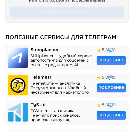
на этой площадке за последнее время
СМОТЕРТЬ ВСЕ ПОСТЫ
ПОЛЕЗНЫЕ СЕРВИСЫ ДЛЯ ТЕЛЕГРАМ:
Smmplanner
5,0
0
SMMplanner — удобный сервис
ПОДРОБНЕЕ
автопостинга для соцсетей с
мощным редактором, AI-
ассистентом и аналитикой.
Telemetr
5,0
0
Telemetr.me — аналитика
ПОДРОБНЕЕ
Telegram-каналов. Удобный
инструмент для маркетологов,
SMM-специалистов и
владельцев каналов.
TgStat
5,0
0
TGStat.ru — аналитика
ПОДРОБНЕЕ
Telegram: поиск каналов,
проверка накруток,
мониторинг упоминаний, API.
Инструмент для маркетологов
и владельцев каналов.