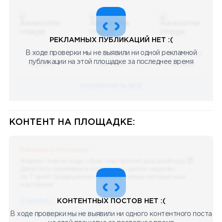
РЕКЛАМНЫХ ПУБЛИКАЦИЙ НЕТ :(
В ходе проверки мы не выявили ни одной рекламной
08.05.2023
08.05.2023
08.05.2023
публикации на этой площадке за последнее время
Научный
Научный
Научный
ПОСМОТРЕТЬ ВСЕ
КОНТЕНТ НА ПЛОЩАДКЕ:
Реклама у блогеров
Ждали? Как всегда, сбор портфелей для разбора 😈
Делитесь скринами в комментах целую неделю!
За 7 дней традиционно выберу самые интересные
портфели!
ССЫЛКА !!
КОНТЕНТНЫХ ПОСТОВ НЕТ :(
В ходе проверки мы не выявили ни одного контентного поста
🔥 75
👍🏻 487
❤️ 875
🥴 19
12.4k
12:45