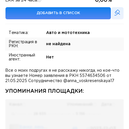
0,00%
ERR за 24 часа:
ДОБАВИТЬ В СПИСОК
Тематика:
Авто и мототехника
Регистрация в
не найдена
РКН:
Иностранный
Нет
агент:
Все о моих подругах я не расскажу никогда, но кое-что
вы узнаете Номер заявления в РКН 5574634506 от
21.05.2025 Сотрудничество @anna_voskresenskaya17
УПОМИНАНИЯ ПЛОЩАДКИ:
Канал
Упоминаний
Дата
Поиск по
28 655
упоминаниям в
5 156
каналах
Банки, деньги, два офшора
48
2023-12-03