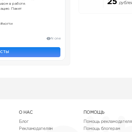
25
рубле
вом в работе.
зацию. Пакет
 #ногти
N one
ОСТЫ
О НАС
ПОМОЩЬ
Блог
Помощь рекламодател
Рекламодателям
Помощь блогерам