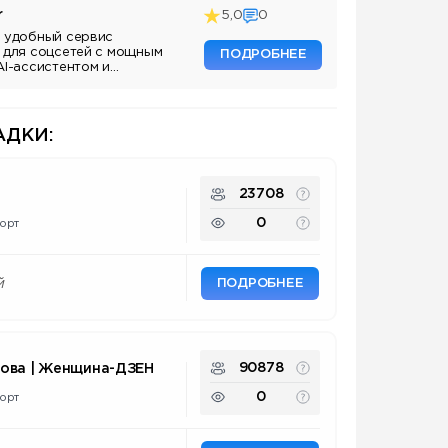
r
5,0
0
 удобный сервис
 для соцсетей с мощным
ПОДРОБНЕЕ
AI-ассистентом и
ДКИ:
23708
0
орт
ПОДРОБНЕЕ
й
90878
нова | Женщина-ДЗЕН
0
орт