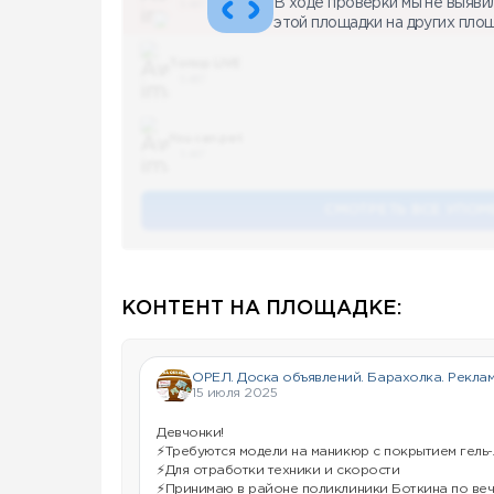
В ходе проверки мы не выяви
5 487
этой площадки на других пло
Топор LIVE
5 487
You can pet
5 487
СМОТРЕТЬ ВСЕ УПОМ
КОНТЕНТ НА ПЛОЩАДКЕ:
ОРЕЛ. Доска объявлений. Барахолка. Реклам
15 июля 2025
Девчонки!
⚡Требуются модели на маникюр с покрытием гель-
⚡Для отработки техники и скорости
⚡Принимаю в районе поликлиники Боткина по веч