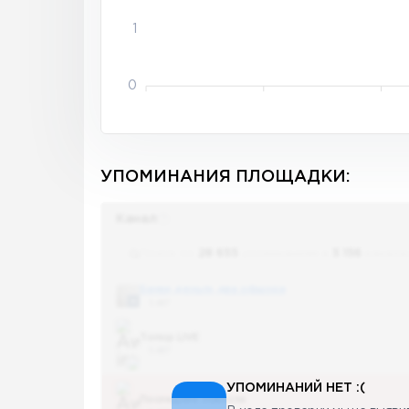
1
0
УПОМИНАНИЯ ПЛОЩАДКИ:
Канал
Поиск по
28 655
упоминаниям в
5 156
канала
Банки, деньги, два офшора
5 487
Топор LIVE
5 487
УПОМИНАНИЙ НЕТ :(
Последние новости