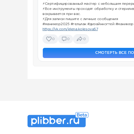
⚡Сертифицированный мастер с небольшим переры
⚡Все инструменты проходят обработку и стерили
вскрывается при вас.
⚡Для записи пишите с личные сообщения
#маникюр2025 #гельлак #дизайнногтей #маникюр
https://vk.com/elena.kolesova57
0
0
0
СМОТЕРТЬ ВСЕ П