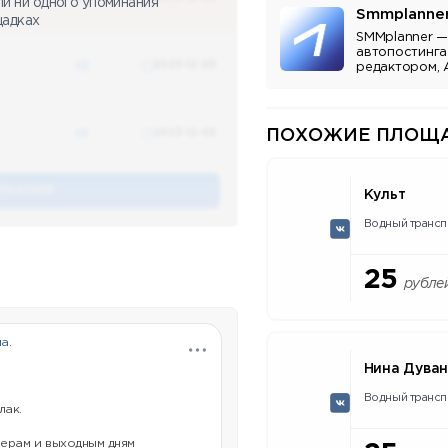
ли ни одного упоминания
Smmplanne
щадках
SMMplanner —
автопостинга
48
2023-12-03
редактором, 
аналитикой.
48
2023-12-03
ПОХОЖИЕ ПЛОЩА
ЕНАНИЯ
Культ
Водный трансп
25
рубле
а.
Нина Дува
Водный трансп
лак.
ерам и выходным дням