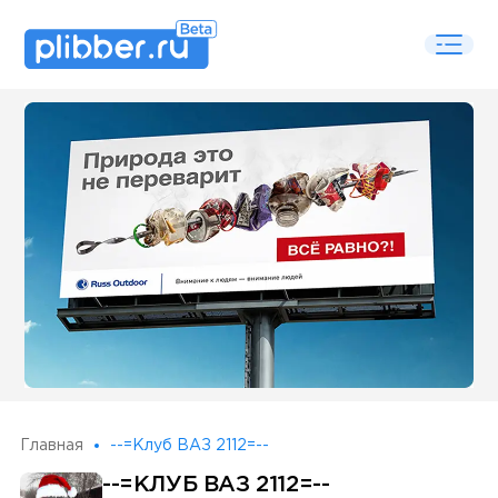
Some SEO Title
Главная
--=Клуб ВАЗ 2112=--
--=КЛУБ ВАЗ 2112=--