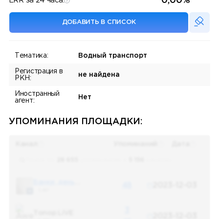
0,00%
ERR за 24 часа:
ДОБАВИТЬ В СПИСОК
Тематика:
Водный транспорт
Регистрация в
не найдена
РКН:
Иностранный
Нет
агент:
УПОМИНАНИЯ ПЛОЩАДКИ:
Канал
Упоминаний
Дата
Поиск по
28 655
упоминаниям в
5 156
каналах
Банки, деньги, два офшора
48
2023-12-03
5 487
3
Топор LIVE
2023-12-03