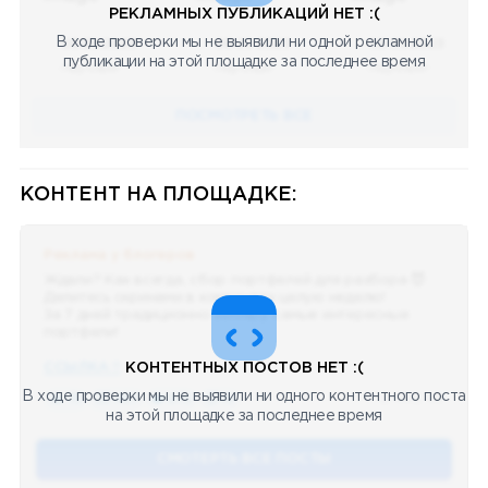
РЕКЛАМНЫХ ПУБЛИКАЦИЙ НЕТ :(
В ходе проверки мы не выявили ни одной рекламной
08.05.2023
08.05.2023
08.05.2023
публикации на этой площадке за последнее время
Научный
Научный
Научный
ПОСМОТРЕТЬ ВСЕ
КОНТЕНТ НА ПЛОЩАДКЕ:
Реклама у блогеров
Ждали? Как всегда, сбор портфелей для разбора 😈
Делитесь скринами в комментах целую неделю!
За 7 дней традиционно выберу самые интересные
портфели!
ССЫЛКА !!
КОНТЕНТНЫХ ПОСТОВ НЕТ :(
В ходе проверки мы не выявили ни одного контентного поста
🔥 75
👍🏻 487
❤️ 875
🥴 19
12.4k
12:45
на этой площадке за последнее время
СМОТЕРТЬ ВСЕ ПОСТЫ