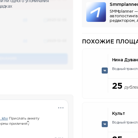
ли ни одного упоминания
Smmplanne
щадках
SMMplanner —
автопостинга
48
2023-12-03
редактором, 
аналитикой.
48
2023-12-03
ПОХОЖИЕ ПЛОЩА
ЕНАНИЯ
Нина Дува
Водный трансп
25
рубле
Культ
_khv
Прислать анкету
Водный трансп
ормы приличия👇