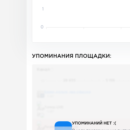
1
0
УПОМИНАНИЯ ПЛОЩАДКИ:
Канал
Поиск по
28 655
упоминаниям в
5 156
канала
Банки, деньги, два офшора
5 487
Топор LIVE
5 487
УПОМИНАНИЙ НЕТ :(
Последние новости