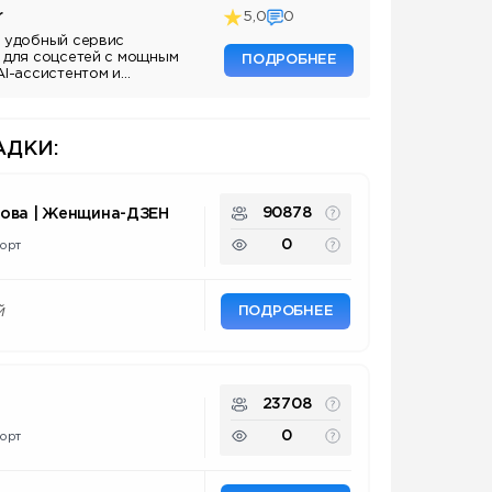
r
5,0
0
 удобный сервис
 для соцсетей с мощным
ПОДРОБНЕЕ
AI-ассистентом и
ДКИ:
90878
нова | Женщина-ДЗЕН
0
орт
ПОДРОБНЕЕ
й
23708
0
орт