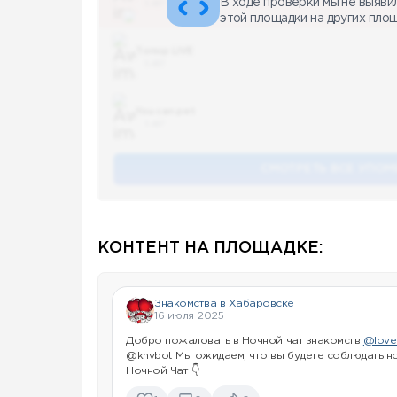
В ходе проверки мы не выяви
5 487
этой площадки на других пло
Топор LIVE
5 487
You can pet
5 487
СМОТРЕТЬ ВСЕ УПОМ
КОНТЕНТ НА ПЛОЩАДКЕ:
Знакомства в Хабаровске
16 июля 2025
Добро пожаловать в Ночной чат знакомств
@love
@khvbot Мы ожидаем, что вы будете соблюдать н
Ночной Чат 👇