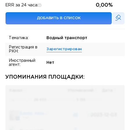
0,00%
ERR за 24 часа:
ДОБАВИТЬ В СПИСОК
Тематика:
Водный транспорт
Регистрация в
Зарегистрирован
РКН:
Иностранный
Нет
агент:
УПОМИНАНИЯ ПЛОЩАДКИ:
Канал
Упоминаний
Дата
Поиск по
28 655
упоминаниям в
5 156
каналах
Банки, деньги, два офшора
48
2023-12-03
5 487
3