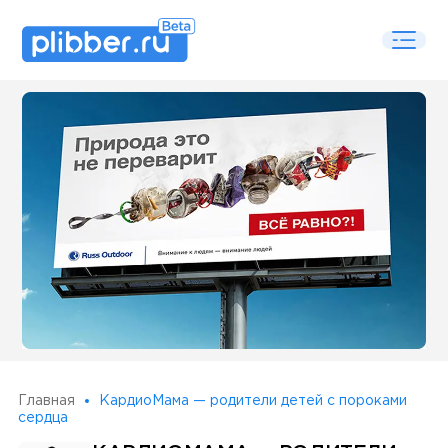
Some SEO Title
Главная
КардиоМама — родители детей с пороками
сердца