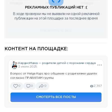
РЕКЛАМНЫХ ПУБЛИКАЦИЙ НЕТ :(
В ходе проверки мы не выявили ни одной рекламной
08.05.2023
08.05.2023
08.05.2023
публикации на этой площадке за последнее время
Научный
Научный
Научный
ПОСМОТРЕТЬ ВСЕ
КОНТЕНТ НА ПЛОЩАДКЕ:
КардиоМама — родители детей с пороками сердца
2 июля 2025
Вопрос от Helga Kups про общение с родителями удалён
согласно ПРАВИЛАМ группы
0
0
0
2 367
СМОТЕРТЬ ВСЕ ПОСТЫ