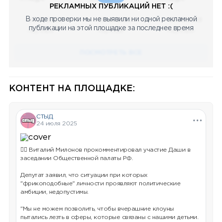
РЕКЛАМНЫХ ПУБЛИКАЦИЙ НЕТ :(
В ходе проверки мы не выявили ни одной рекламной
08.05.2023
08.05.2023
08.05.2023
публикации на этой площадке за последнее время
Научный
Научный
Научный
ПОСМОТРЕТЬ ВСЕ
КОНТЕНТ НА ПЛОЩАДКЕ:
СТЫД
24 июля 2025
💁‍♂ Виталий Милонов прокомментировал участие Даши в
заседании Общественной палаты РФ.
Депутат заявил, что ситуации при которых
"фрикоподобные" личности проявляют политические
амбиции, недопустимы.
"Мы не можем позволить, чтобы вчерашние клоуны
пытались лезть в сферы, которые связаны с нашими детьми.