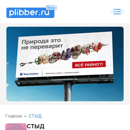
Some SEO Title
Главная
СТЫД
СТЫД