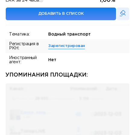
1,00%
ERR за 24 часа:
ДОБАВИТЬ В СПИСОК
Тематика:
Водный транспорт
Регистрация в
Зарегистрирован
РКН:
Иностранный
Нет
агент:
УПОМИНАНИЯ ПЛОЩАДКИ:
Канал
Упоминаний
Дата
Поиск по
28 655
упоминаниям в
5 156
каналах
Банки, деньги, два офшора
48
2023-12-03
5 487
3
Топор LIVE
2023-12-03