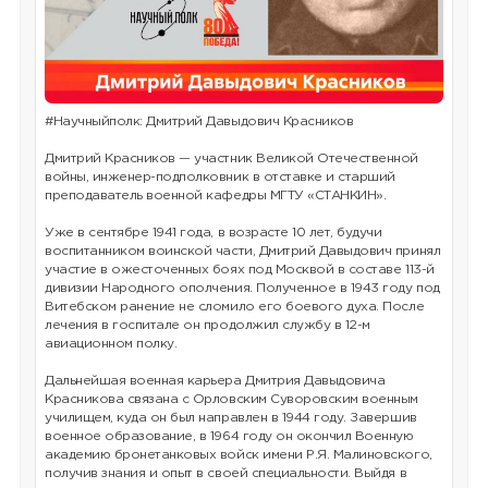
#Научныйполк: Дмитрий Давыдович Красников
Дмитрий Красников — участник Великой Отечественной
войны, инженер-подполковник в отставке и старший
преподаватель военной кафедры МГТУ «СТАНКИН».
Уже в сентябре 1941 года, в возрасте 10 лет, будучи
воспитанником воинской части, Дмитрий Давыдович принял
участие в ожесточенных боях под Москвой в составе 113-й
дивизии Народного ополчения. Полученное в 1943 году под
Витебском ранение не сломило его боевого духа. После
лечения в госпитале он продолжил службу в 12-м
авиационном полку.
Дальнейшая военная карьера Дмитрия Давыдовича
Красникова связана с Орловским Суворовским военным
училищем, куда он был направлен в 1944 году. Завершив
военное образование, в 1964 году он окончил Военную
академию бронетанковых войск имени Р.Я. Малиновского,
получив знания и опыт в своей специальности. Выйдя в