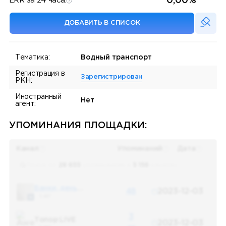
0,00%
ERR за 24 часа:
ДОБАВИТЬ В СПИСОК
Тематика:
Водный транспорт
Регистрация в
Зарегистрирован
РКН:
Иностранный
Нет
агент:
УПОМИНАНИЯ ПЛОЩАДКИ:
Канал
Упоминаний
Дата
Поиск по
28 655
упоминаниям в
5 156
каналах
Банки, деньги, два офшора
48
2023-12-03
5 487
3
Топор LIVE
2023-12-03