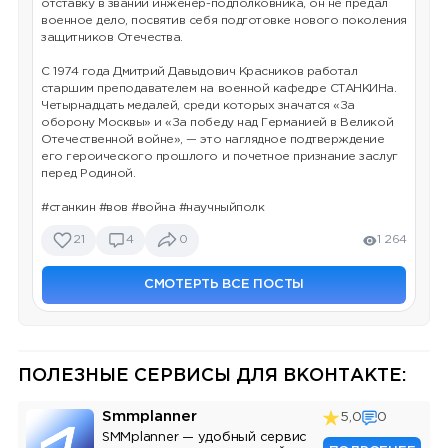
отставку в звании инженер-подполковника, он не предал
военное дело, посвятив себя подготовке нового поколения
защитников Отечества.
С 1974 года Дмитрий Давыдович Красников работал
старшим преподавателем на военной кафедре СТАНКИНа.
Четырнадцать медалей, среди которых значатся «За
оборону Москвы» и «За победу над Германией в Великой
Отечественной войне», — это наглядное подтверждение
его героического прошлого и почетное признание заслуг
перед Родиной.
#станкин #вов #война #научныйполк
21
4
0
1 264
СМОТЕРТЬ ВСЕ ПОСТЫ
ПОЛЕЗНЫЕ СЕРВИСЫ ДЛЯ ВКОНТАКТЕ:
Smmplanner
5,0
0
SMMplanner — удобный сервис