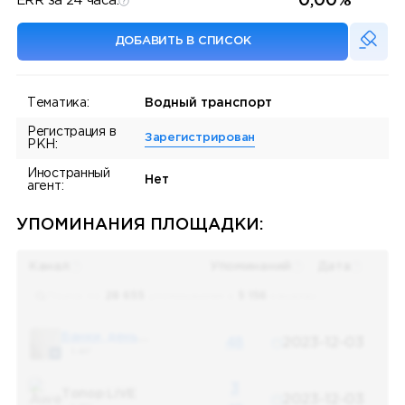
0,00%
ERR за 24 часа:
ДОБАВИТЬ В СПИСОК
Тематика:
Водный транспорт
Регистрация в
Зарегистрирован
РКН:
Иностранный
Нет
агент:
УПОМИНАНИЯ ПЛОЩАДКИ:
Канал
Упоминаний
Дата
Поиск по
28 655
упоминаниям в
5 156
каналах
Банки, деньги, два офшора
48
2023-12-03
5 487
3
Топор LIVE
2023-12-03