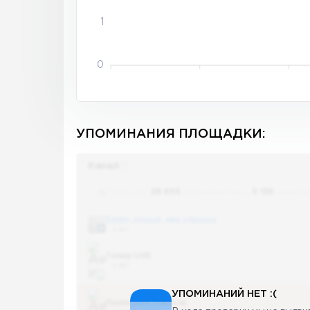
1
0
УПОМИНАНИЯ ПЛОЩАДКИ:
Канал
Поиск по
28 655
упоминаниям в
5 156
канала
Банки, деньги, два офшора
5 487
Топор LIVE
5 487
УПОМИНАНИЙ НЕТ :(
Последние новости