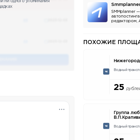
ли ни одного упоминания
Smmplanne
щадках
SMMplanner —
автопостинга
48
2023-12-03
редактором, 
аналитикой.
48
2023-12-03
ПОХОЖИЕ ПЛОЩА
ЕНАНИЯ
Нижегород
Водный трансп
25
рубле
Группа люб
В.П.Крапив
Водный трансп