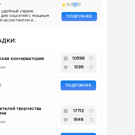
r
5,0
0
 удобный сервис
 для соцсетей с мощным
ПОДРОБНЕЕ
AI-ассистентом и
ДКИ:
10596
ская консерватория
1399
орт
ПОДРОБНЕЕ
й
ителей творчества
17712
ина
1646
орт