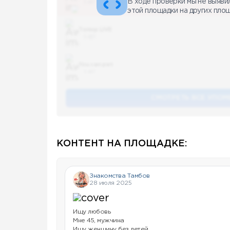
В ходе проверки мы не выяви
5 487
этой площадки на других пло
Топор LIVE
5 487
You can pet
5 487
СМОТРЕТЬ ВСЕ УПОМ
КОНТЕНТ НА ПЛОЩАДКЕ:
Знакомства Тамбов
28 июля 2025
Ищу любовь
Мне 45, мужчина
Ищу женщину без детей