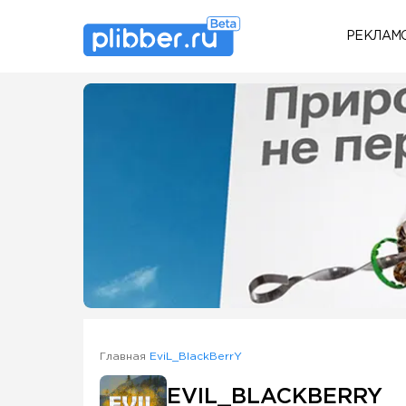
РЕКЛАМ
Some SEO Title
Главная
EviL_BlackBerrY
EVIL_BLACKBERRY