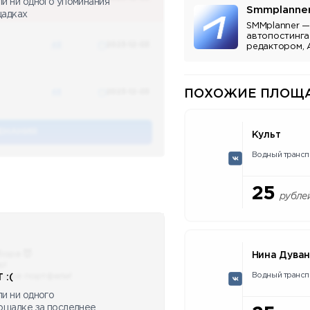
ли ни одного упоминания
Smmplanne
щадках
SMMplanner —
автопостинга
48
2023-12-03
редактором, 
аналитикой.
48
2023-12-03
ПОХОЖИЕ ПЛОЩА
ЕНАНИЯ
Культ
Водный трансп
25
рубле
бора 😈
Нина Дува
ю!
Водный трансп
сные портфели!
 :(
и ни одного
лощадке за последнее