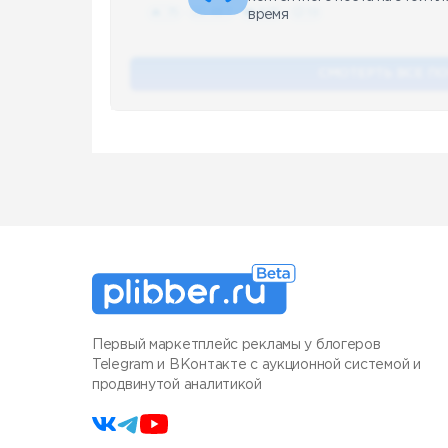
🔥 75
👍🏻 487
❤️ 875
🥴 19
время
СМОТЕРТЬ ВСЕ П
Первый маркетплейс рекламы у блогеров
Telegram и ВКонтакте с аукционной системой и
продвинутой аналитикой