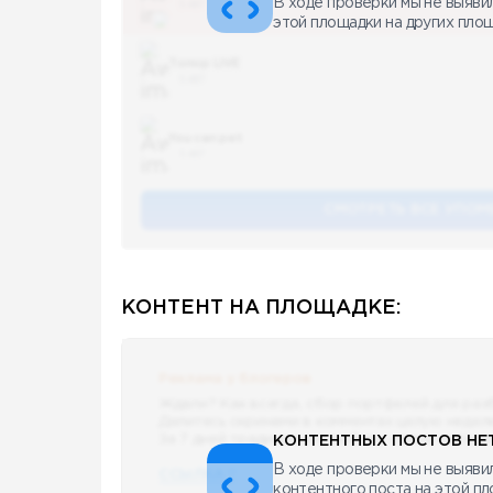
В ходе проверки мы не выяви
5 487
этой площадки на других пло
Топор LIVE
5 487
You can pet
5 487
СМОТРЕТЬ ВСЕ УПОМ
КОНТЕНТ НА ПЛОЩАДКЕ:
Реклама у блогеров
Ждали? Как всегда, сбор портфелей для раз
Делитесь скринами в комментах целую недел
За 7 дней традиционно выберу самые интере
КОНТЕНТНЫХ ПОСТОВ НЕТ
В ходе проверки мы не выявил
ССЫЛКА !!
контентного поста на этой п