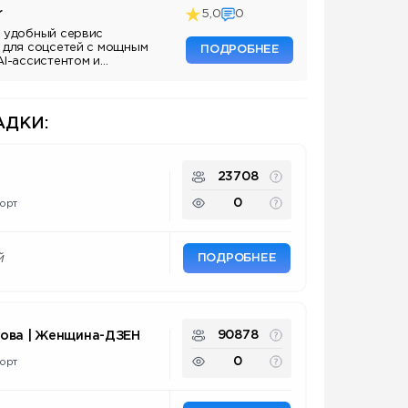
r
5,0
0
 удобный сервис
 для соцсетей с мощным
ПОДРОБНЕЕ
AI-ассистентом и
ДКИ:
23708
0
орт
ПОДРОБНЕЕ
й
90878
нова | Женщина-ДЗЕН
0
орт