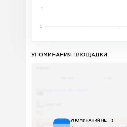
1
0
УПОМИНАНИЯ ПЛОЩАДКИ:
Канал
Поиск по
28 655
упоминаниям в
5 156
канала
Банки, деньги, два офшора
5 487
Топор LIVE
5 487
УПОМИНАНИЙ НЕТ :(
Последние новости