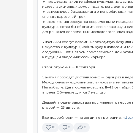
🔸 профессионалов из сферы культуры, искусства,
музеев, аукционных домов, издательств, лекториев 
🔸 выпускников бакалавриата и непрофильных ма
сменить карьерный трек
🔸 всех, кто интересуется современными исследов
культуры, хотел бы обогатить свою практику и си
для решения современных исследовательских зада
Участники смогут освоить необходимую базу для
искусства и культуры, набить руку в написании те
следующий шаг в своем профессиональном разви
к будущей академической карьере.
Старт обучения — 11 сентября.
Занятия проходят дистанционно — один раз в нед
Между онлайн-модулями запланированы интенсив
Петербурге. Даты офлайн-сессий: 11—13 сентября,
апреля. Обучение длится 7 месяцев.
Дедлайн подачи заявки для поступления в первое в
второй — 25 августа.
Все подробности — на лендинге программы:
https:
10
0
0