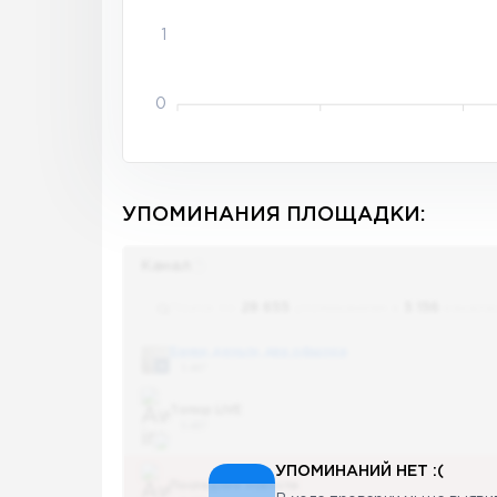
1
0
УПОМИНАНИЯ ПЛОЩАДКИ:
Канал
Поиск по
28 655
упоминаниям в
5 156
канала
Банки, деньги, два офшора
5 487
Топор LIVE
5 487
УПОМИНАНИЙ НЕТ :(
Последние новости