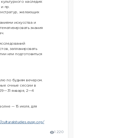
 культурного наследия:
и пр.
гистратур, желающих
аниями искусства и
стематизировать знания
ч.
 исследований
кстов, запланировать
тии или подготовиться
елю по будням вечером.
ные очные сессии в
 29—31 января, 2—4
олне — 15 июля, для
//culturalstudies.eusp.org/
1 220