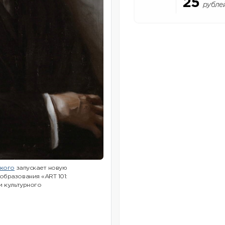
25
рубле
ского
запускает новую
бразования «ART 101:
и культурного