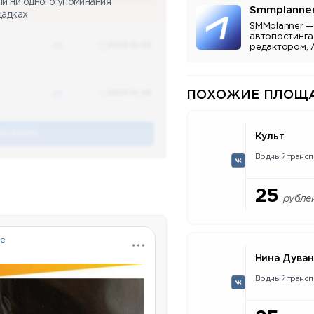
ли ни одного упоминания
Smmplanne
щадках
SMMplanner —
автопостинга
48
2023-12-03
редактором, 
аналитикой.
48
2023-12-03
ПОХОЖИЕ ПЛОЩА
ЕНАНИЯ
Культ
Водный трансп
25
рубле
ге
Нина Дува
Водный трансп