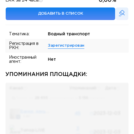
0,00%
ERR за 24 часа:
ДОБАВИТЬ В СПИСОК
Тематика:
Водный транспорт
Регистрация в
Зарегистрирован
РКН:
Иностранный
Нет
агент:
УПОМИНАНИЯ ПЛОЩАДКИ:
Канал
Упоминаний
Дата
Поиск по
28 655
упоминаниям в
5 156
каналах
Банки, деньги, два офшора
48
2023-12-03
5 487
3
Топор LIVE
2023-12-03