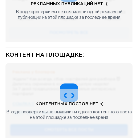
РЕКЛАМНЫХ ПУБЛИКАЦИЙ НЕТ :(
В ходе проверки мы не выявили ни одной рекламной
08.05.2023
08.05.2023
08.05.2023
публикации на этой площадке за последнее время
Научный
Научный
Научный
ПОСМОТРЕТЬ ВСЕ
КОНТЕНТ НА ПЛОЩАДКЕ:
Реклама у блогеров
Ждали? Как всегда, сбор портфелей для разбора 😈
Делитесь скринами в комментах целую неделю!
За 7 дней традиционно выберу самые интересные
портфели!
ССЫЛКА !!
КОНТЕНТНЫХ ПОСТОВ НЕТ :(
В ходе проверки мы не выявили ни одного контентного поста
🔥 75
👍🏻 487
❤️ 875
🥴 19
12.4k
12:45
на этой площадке за последнее время
СМОТЕРТЬ ВСЕ ПОСТЫ