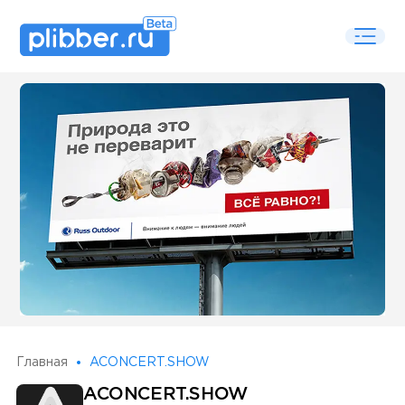
Some SEO Title
Главная
ACONCERT.SHOW
ACONCERT.SHOW