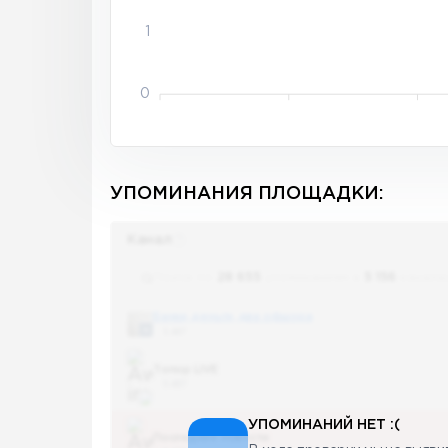
1
0
УПОМИНАНИЯ ПЛОЩАДКИ:
Канал
Поиск по
28 655
упоминаниям в
5 156
канала
Банки, деньги, два офшора
5 487
Топор LIVE
5 487
УПОМИНАНИЙ НЕТ :(
Последние новости