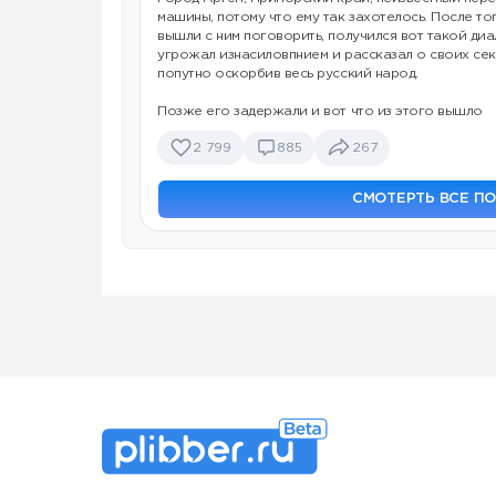
машины, потому что ему так захотелось. После то
вышли с ним поговорить, получился вот такой диа
угрожал изнасиловпнием и рассказал о своих сек
попутно оскорбив весь русский народ.
Позже его задержали и вот что из этого вышло
2 799
885
267
СМОТЕРТЬ ВСЕ П