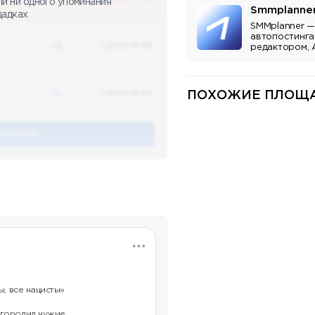
ли ни одного упоминания
Smmplanne
щадках
SMMplanner —
автопостинга
48
2023-12-03
редактором, 
аналитикой.
48
2023-12-03
ПОХОЖИЕ ПЛОЩА
ЕНАНИЯ
ы, все нацисты»
егородил чужие