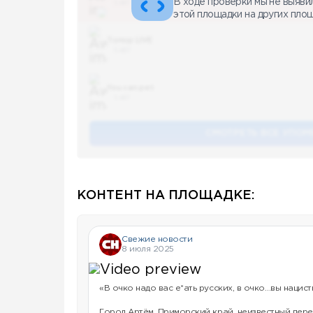
В ходе проверки мы не выяви
5 487
этой площадки на других пло
Топор LIVE
5 487
You can pet
5 487
СМОТРЕТЬ ВСЕ УПОМ
КОНТЕНТ НА ПЛОЩАДКЕ:
Свежие новости
8 июля 2025
«В очко надо вас е*ать русских, в очко…вы нацист
Город Артём, Приморский край, неизвестный пер