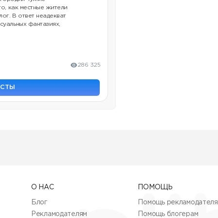
го, как местные жители
лог. В ответ неадекват
суальных фантазиях,
286 325
ОСТЫ
О НАС
ПОМОЩЬ
Блог
Помощь рекламодател
Рекламодателям
Помощь блогерам