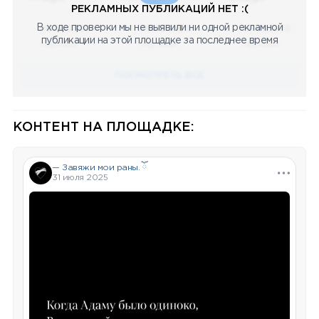
РЕКЛАМНЫХ ПУБЛИКАЦИЙ НЕТ :(
В ходе проверки мы не выявили ни одной рекламной
08.05.2023
08.05.2023
08.05.2023
публикации на этой площадке за последнее время
Научный
Научный
Научный
ПОСМОТРЕТЬ ВСЕ
КОНТЕНТ НА ПЛОЩАДКЕ:
— Завяжи мои раны. ོ
31 июля 2025