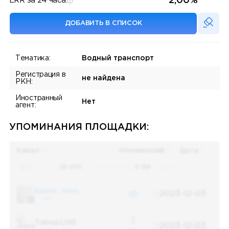
2,00%
ERR за 24 часа:
ДОБАВИТЬ В СПИСОК
Тематика:
Водный транспорт
Регистрация в
не найдена
РКН:
Иностранный
Нет
агент:
УПОМИНАНИЯ ПЛОЩАДКИ:
Канал
Упоминаний
Дата
Поиск по
28 655
упоминаниям в
5 156
каналах
Банки, деньги, два офшора
48
2023-12-03
5 487
3
Топор LIVE
2023-12-03