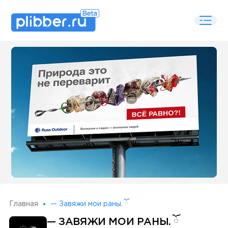
Some SEO Title
Главная
— Завяжи мои раны. ོ
— ЗАВЯЖИ МОИ РАНЫ. ོ