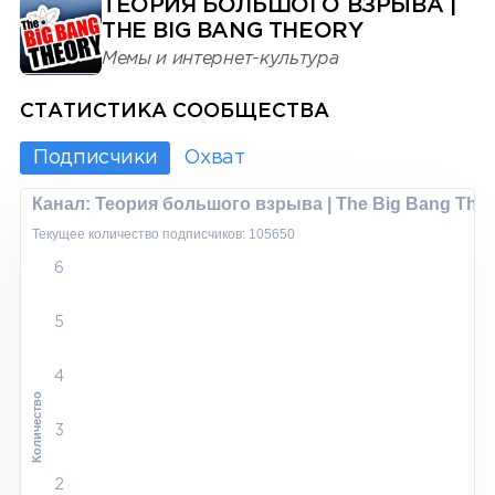
ТЕОРИЯ БОЛЬШОГО ВЗРЫВА |
THE BIG BANG THEORY
Мемы и интернет-культура
СТАТИСТИКА СООБЩЕСТВА
Подписчики
Охват
Канал: Теория большого взрыва | The Big Bang The
Текущее количество подписчиков: 105650
6
5
4
Количество
3
2