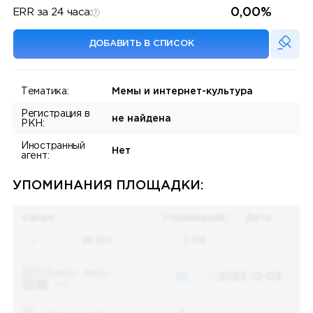
0,00%
ERR за 24 часа:
ДОБАВИТЬ В СПИСОК
Тематика:
Мемы и интернет-культура
Регистрация в
не найдена
РКН:
Иностранный
Нет
агент:
УПОМИНАНИЯ ПЛОЩАДКИ:
Канал
Упоминаний
Дата
Поиск по
28 655
упоминаниям в
5 156
каналах
Банки, деньги, два офшора
48
2023-12-03
5 487
3