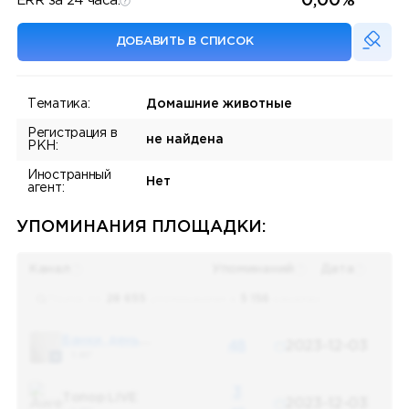
0,00%
ERR за 24 часа:
ДОБАВИТЬ В СПИСОК
Тематика:
Домашние животные
Регистрация в
не найдена
РКН:
Иностранный
Нет
агент:
УПОМИНАНИЯ ПЛОЩАДКИ:
Канал
Упоминаний
Дата
Поиск по
28 655
упоминаниям в
5 156
каналах
Банки, деньги, два офшора
48
2023-12-03
5 487
3
Топор LIVE
2023-12-03