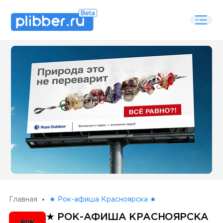
Some SEO Title
Главная
★ Рок-афиша Красноярска ★
★ РОК-АФИША КРАСНОЯРСКА