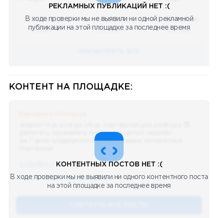
РЕКЛАМНЫХ ПУБЛИКАЦИЙ НЕТ :(
В ходе проверки мы не выявили ни одной рекламной
08.05.2023
08.05.2023
08.05.2023
публикации на этой площадке за последнее время
Научный
Научный
Научный
ПОСМОТРЕТЬ ВСЕ
КОНТЕНТ НА ПЛОЩАДКЕ:
Реклама у блогеров
Ждали? Как всегда, сбор портфелей для разбора 😈
Делитесь скринами в комментах целую неделю!
За 7 дней традиционно выберу самые интересные
портфели!
ССЫЛКА !!
КОНТЕНТНЫХ ПОСТОВ НЕТ :(
В ходе проверки мы не выявили ни одного контентного поста
🔥 75
👍🏻 487
❤️ 875
🥴 19
12.4k
12:45
на этой площадке за последнее время
СМОТЕРТЬ ВСЕ ПОСТЫ