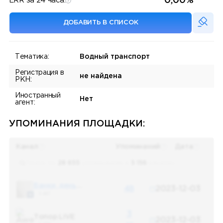
0,00%
ERR за 24 часа:
ДОБАВИТЬ В СПИСОК
Тематика:
Водный транспорт
Регистрация в
не найдена
РКН:
Иностранный
Нет
агент:
УПОМИНАНИЯ ПЛОЩАДКИ:
Канал
Упоминаний
Дата
Поиск по
28 655
упоминаниям в
5 156
каналах
Банки, деньги, два офшора
48
2023-12-03
5 487
3
Топор LIVE
2023-12-03