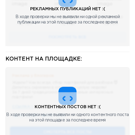
РЕКЛАМНЫХ ПУБЛИКАЦИЙ НЕТ :(
В ходе проверки мы не выявили ни одной рекламной
08.05.2023
08.05.2023
08.05.2023
публикации на этой площадке за последнее время
Научный
Научный
Научный
ПОСМОТРЕТЬ ВСЕ
КОНТЕНТ НА ПЛОЩАДКЕ:
Реклама у блогеров
Ждали? Как всегда, сбор портфелей для разбора 😈
Делитесь скринами в комментах целую неделю!
За 7 дней традиционно выберу самые интересные
портфели!
ССЫЛКА !!
КОНТЕНТНЫХ ПОСТОВ НЕТ :(
В ходе проверки мы не выявили ни одного контентного поста
🔥 75
👍🏻 487
❤️ 875
🥴 19
12.4k
12:45
на этой площадке за последнее время
СМОТЕРТЬ ВСЕ ПОСТЫ