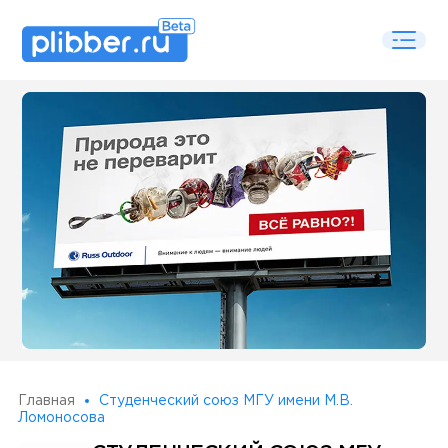
Some SEO Title
Главная
Студенческий союз МГУ имени М.В.
Ломоносова