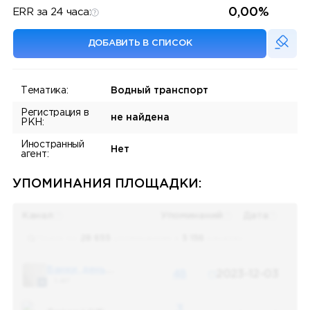
0,00%
ERR за 24 часа:
ДОБАВИТЬ В СПИСОК
Тематика:
Водный транспорт
Регистрация в
не найдена
РКН:
Иностранный
Нет
агент:
УПОМИНАНИЯ ПЛОЩАДКИ:
Канал
Упоминаний
Дата
Поиск по
28 655
упоминаниям в
5 156
каналах
Банки, деньги, два офшора
48
2023-12-03
5 487
3