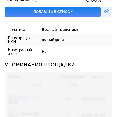
0,00%
ERR за 24 часа:
ДОБАВИТЬ В СПИСОК
Тематика:
Водный транспорт
Регистрация в
не найдена
РКН:
Иностранный
Нет
агент:
УПОМИНАНИЯ ПЛОЩАДКИ:
Канал
Упоминаний
Дата
Поиск по
28 655
упоминаниям в
5 156
каналах
Банки, деньги, два офшора
48
2023-12-03
5 487
3
Топор LIVE
2023-12-03