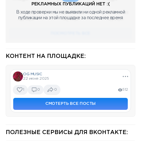
РЕКЛАМНЫХ ПУБЛИКАЦИЙ НЕТ :(
В ходе проверки мы не выявили ни одной рекламной
08.05.2023
08.05.2023
08.05.2023
публикации на этой площадке за последнее время
Научный
Научный
Научный
ПОСМОТРЕТЬ ВСЕ
КОНТЕНТ НА ПЛОЩАДКЕ:
OG MUSIC
22 июня 2025
1
0
0
512
СМОТЕРТЬ ВСЕ ПОСТЫ
ПОЛЕЗНЫЕ СЕРВИСЫ ДЛЯ ВКОНТАКТЕ: