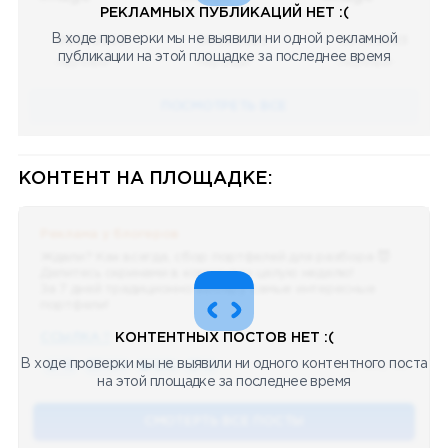
РЕКЛАМНЫХ ПУБЛИКАЦИЙ НЕТ :(
В ходе проверки мы не выявили ни одной рекламной
08.05.2023
08.05.2023
08.05.2023
публикации на этой площадке за последнее время
Научный
Научный
Научный
ПОСМОТРЕТЬ ВСЕ
КОНТЕНТ НА ПЛОЩАДКЕ:
Реклама у блогеров
Ждали? Как всегда, сбор портфелей для разбора 😈
Делитесь скринами в комментах целую неделю!
За 7 дней традиционно выберу самые интересные
портфели!
ССЫЛКА !!
КОНТЕНТНЫХ ПОСТОВ НЕТ :(
В ходе проверки мы не выявили ни одного контентного поста
🔥 75
👍🏻 487
❤️ 875
🥴 19
12.4k
12:45
на этой площадке за последнее время
СМОТЕРТЬ ВСЕ ПОСТЫ