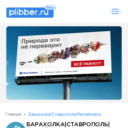
Some SEO Title
Главная
Барахолка|Ставрополь|Михайловск
БАРАХОЛКА|СТАВРОПОЛЬ|