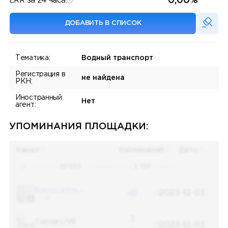
0,00%
ERR за 24 часа:
ДОБАВИТЬ В СПИСОК
Тематика:
Водный транспорт
Регистрация в
не найдена
РКН:
Иностранный
Нет
агент:
УПОМИНАНИЯ ПЛОЩАДКИ:
Канал
Упоминаний
Дата
Поиск по
28 655
упоминаниям в
5 156
каналах
Банки, деньги, два офшора
48
2023-12-03
5 487
3
Топор LIVE
2023-12-03