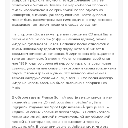
вопроса, предполагая, что «певица сомневается в её
полезности бытия на Земле». На черно-белой обложке
Милен изображена в ее гримерной после одного из
концертов, вытирающая слезу платком. Поэтому песня
может быть рассмотрена как гимн «одиночеству, которое
овладевает артистом после его ухода со сцены».
На стороне «Б», а также третьим треком на CD maxi была
песня «La Veuve noire» (с фр. — «Черная вдова»), ранее
нигде не публиковавшаяся. Название песни относится к
очень маленькому ядовитому пауку, который живет в
средиземноморских регионах. В лирике она обращается к
теме артистической смерти: Милен описывает свой опыт
мае 1989 года, во время её первого тура, она сравнивает
свалившуюся на нее славу с некоторыми характеристиками
паука. С точки зрения музыки, это немного измененная
версия инструментала «À quoi je sers…». Эта песня никогда
нигде не исполнялась, но была включена в сборник Les
Mots.
В обзоре газеты France Soir «À quoi je sers…» описана как
«жалкий ответ на „On est tous des imbéciles“ и „Sans
logique“». Издание же Spot Light назвал «À quoi je sers…»
«одной из самых красивых песен года». В Graffiti назвали
песню «манящей, легкой и стремительной незабываемой
песней (…) которая однозначно вызовет интерес у
слушателей». В рецензии Jeune et Jolie заявили, что эта