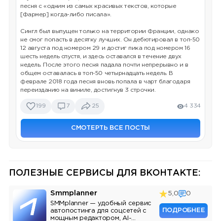
песня с «одним из самых красивых текстов, которые
[Фармер] когда-либо писала».
Сингл был выпущен только на территории Франции, однако
не смог попасть в десятку лучших. Он дебютировал в топ-50
12 августа под номером 29 и достиг пика под номером 16
шесть недель спустя, и здесь оставался в течение двух
недель. После этого песня падала почти непрерывно и в
общем оставалась в топ-50 четырнадцать недель. В
феврале 2018 года песня вновь попала в чарт благодаря
переизданию на виниле, достигнув 3 строчки.
199
7
25
4 334
СМОТЕРТЬ ВСЕ ПОСТЫ
ПОЛЕЗНЫЕ СЕРВИСЫ ДЛЯ ВКОНТАКТЕ:
Smmplanner
5,0
0
SMMplanner — удобный сервис
ПОДРОБНЕЕ
автопостинга для соцсетей с
мощным редактором, AI-