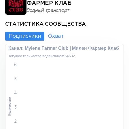
ФАРМЕР КЛАБ
Водный транспорт
СТАТИСТИКА СООБЩЕСТВА
Подписчики
Охват
Канал: Mylene Farmer Club | Милен Фармер Клаб
Текущее количество подписчиков: 54632
6
5
4
Количество
3
2