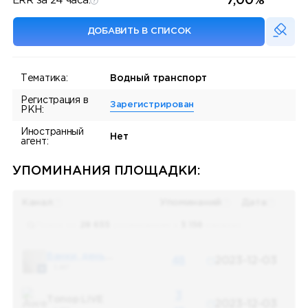
7,00%
ERR за 24 часа:
ДОБАВИТЬ В СПИСОК
Тематика:
Водный транспорт
Регистрация в
Зарегистрирован
РКН:
Иностранный
Нет
агент:
УПОМИНАНИЯ ПЛОЩАДКИ:
Канал
Упоминаний
Дата
Поиск по
28 655
упоминаниям в
5 156
каналах
Банки, деньги, два офшора
48
2023-12-03
5 487
3
Топор LIVE
2023-12-03