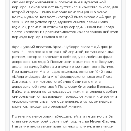
своими переживаниями и сомнениями в музыкальной
карьере. Лейбл решает выпустить её в качестве сингла, для
второй стороны была выбрана композиция «La Veuve
noire», музыкальная часть которой была схожа с «À quoi je
sers…». Из-за успеха предыдущего сингла, песни «Sans
logique», релиз был отложен до середины июля 1989 года.
Часто композиция рассматривается как завершающий этап
периода карьеры Милен в 80-е.
Французский писатель Эрван Чуберре сказал: «„À quoi je
sers…“ — это песня с отчаянной лирикой, но танцевальным
ритмом, которая включает в себя одну из любимых фраз
депрессивных людей. Пессимистическая песня о безумии,
желании самоубийства и впечатлении тщетности бытия».
При написании Милен вдохновлялась романом 1942 года
«L’Apprentissage de la ville“ французского писателя Люка
Дитриха, книги которого обычно были наполнены
депрессивной тематикой. По словам биографа Бернарда
Вайолета, песня «о саморазрушении», «наполнена особым
символизмом, описывающим переход от жизни к смерти» и
«иллюстрирует странное оцепенение, в котором певица,
кажется, находится в реальной жизни».
По мнению некоторых наблюдателей, эта песня могла бы
стать символом всей вселенной творчества Милен Фармер.
Название песни заканчивается многоточием, а не знаком