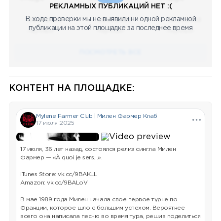
РЕКЛАМНЫХ ПУБЛИКАЦИЙ НЕТ :(
В ходе проверки мы не выявили ни одной рекламной
08.05.2023
08.05.2023
08.05.2023
публикации на этой площадке за последнее время
Научный
Научный
Научный
ПОСМОТРЕТЬ ВСЕ
КОНТЕНТ НА ПЛОЩАДКЕ:
Mylene Farmer Club | Милен Фармер Клаб
17 июля 2025
17 июля, 36 лет назад, состоялся релиз сингла Милен
Фармер — «À quoi je sers...».
iTunes Store: vk.cc/9BAKLL
Amazon: vk.cc/9BALoV
В мае 1989 года Милен начала свое первое турне по
Франции, которое шло с большим успехом. Вероятнее
всего она написала песню во время тура, решив поделиться