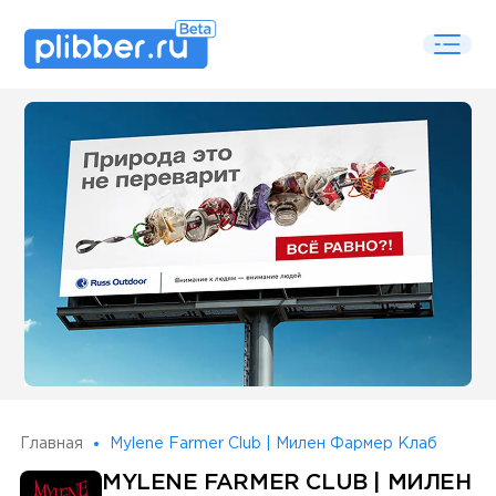
Some SEO Title
Главная
Mylene Farmer Club | Милен Фармер Клаб
MYLENE FARMER CLUB | МИЛЕН