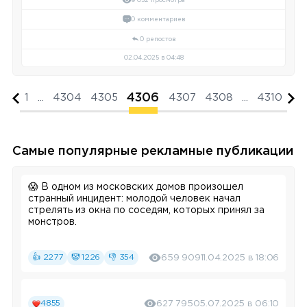
0 комментариев
0 репостов
02.04.2025 в 04:48
4306
1
...
4304
4305
4307
4308
...
4310
Самые популярные рекламные публикации
😱 В одном из московских домов произошел
странный инцидент: молодой человек начал
стрелять из окна по соседям, которых принял за
монстров.
Не паникуем, это сюжет нового сериала
«Гипнозис», где главные герои — частный
👍 2277
🤡 1226
👎 354
659 909
11.04.2025 в 18:06
детектив, умеющий читать мысли, адвокат,
который видит будущее, и священник, способный
заглянуть в чужое прошлое. 2-я серия
детективного триллера уже доступна в
4855
Okko
.
627 795
05.07.2025 в 06:10