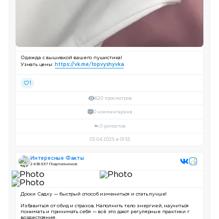
Одежда с вышивкой вашего пушистика!
Узнать цены:
https://vk.me/topvyshyvka
1
620 просмотров
0 комментариев
0 репостов
03.04.2025 в 01:55
Интересные Факты
2 436 937 Подписчиков
Доски Садху — быстрый способ измениться и стать лучше!
Избавиться от обид и страхов. Наполнить тело энергией, научиться
понимать и принимать себя — всё это дают регулярные практики г
воздестояния.