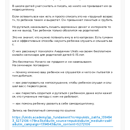
В школе детей учат считать и писать, но никто не прививает им са
модисциплину.
Если оставить все как есть и просто списать это на «трудный возрас
т», то ребенок таким и вырастет. Он привыкнет лениться и грубить.
Но ругаться, наказывать, лишать карманных денег и интернета то
же не выход. Так ребенок только обозлится на родителей.
Это не значит, что нужно потакать ему в его капризах. Есть гуманн
ые и эффективные способы научить ребенка слушать и слышать ва
с.
О них расскажут психологи Академии Ukids на своем бесплатном
онлайн-семинаре для родителей детей 6–15 лет.
Это бесплатно. Ничего не продаем и не навязываем.
На семинаре поговорим:
— почему именно ваш ребенок не слушается и чего он пытается э
тим добиться;
— как реагировать на непослушание, чтобы ребенок слушал и слы
шал вас с первого раза;
— как перестать ссориться и ругаться с ребенком, даже если кажет
ся, что гуманные методы с ним не работают;
— как помочь ребенку развить в себе самодисциплину.
Запись на бесплатный семинар по ссылке:
https://ukids.academy/pp_fundament?rs=mpukids_zalifa_139454
3_5272106-t78nz3kz1&utm_source=mpukids&utm_medium=zalif
a&utm_campaign=1394543&utm_content=5272106