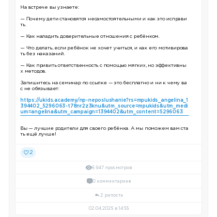
На встрече вы узнаете:
— Почему дети становятся несамостоятельными и как это исправи
ть.
— Как наладить доверительные отношения с ребёнком.
— Что делать, если ребёнок не хочет учиться, и как его мотивирова
ть без наказаний.
— Как привить ответственность с помощью мягких, но эффективны
х методов.
Запишитесь на семинар по ссылке — это бесплатно и ни к чему ва
с не обязывает:
https://ukids.academy/np-neposlushanie?rs=mpukids_angelina_1
394402_5296063-t78nr2z3knu&utm_source=mpukids&utm_medi
um=angelina&utm_campaign=1394402&utm_content=5296063
Вы — лучшие родители для своего ребёнка. А мы поможем вам ста
ть ещё лучше!
2
6 947 просмотров
0 комментариев
2 репоста
02.04.2025 в 14:55