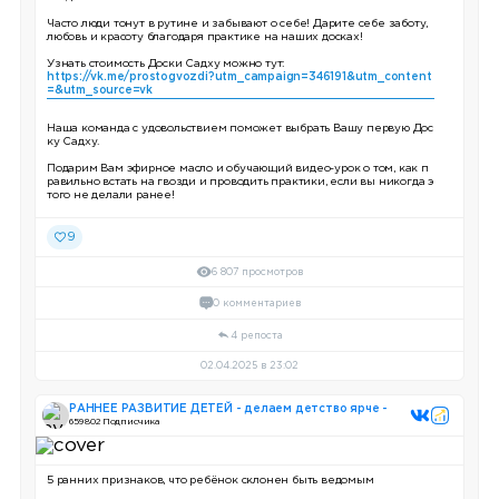
Часто люди тонут в рутине и забывают о себе! Дарите себе заботу,
любовь и красоту благодаря практике на наших досках!
Узнать стоимость Доски Садху можно тут:
https://vk.me/prostogvozdi?utm_campaign=346191&utm_content
=&utm_source=vk
Наша команда с удовольствием поможет выбрать Вашу первую Дос
ку Садху.
Подарим Вам эфирное масло и обучающий видео-урок о том, как п
равильно встать на гвозди и проводить практики, если вы никогда э
того не делали ранее!
9
6 807 просмотров
0 комментариев
4 репоста
02.04.2025 в 23:02
РАННЕЕ РАЗВИТИЕ ДЕТЕЙ - делаем детство ярче -
659 802 Подписчика
5 ранних признаков, что ребёнок склонен быть ведомым