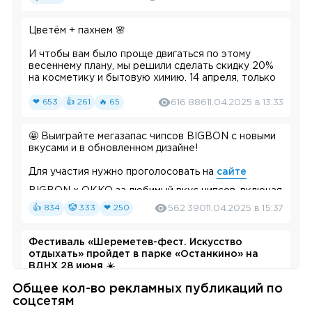
Erid: 2W5zFJPSuu2
Цветём + пахнем
🌸
И чтобы вам было проще двигаться по этому
весеннему плану, мы решили сделать скидку 20%
на косметику и бытовую химию. 14 апреля, только
один день, так что запишите.
❤ 653
👍 261
🔥 65
616 886
11.04.2025 в 13:33
Ставьте
❤️
, если обвели в своём красивом
календарике.
🤩 Выиграйте мегазапас чипсов BIGBON с новыми
вкусами и в обновленном дизайне!
Erid: 2VfnxxESf2Q
Реклама. ООО «Агроторг», ИНН
7825706086
Для участия нужно проголосовать на
сайте
BIGBON x OKKO за любимый вкус чипсов, включая
#акции
#реклама
#информация_о_компании
новинки — «Четыре перца», «Black Angus на
👍 834
🤡 333
❤ 250
562 390
11.04.2025 в 15:37
гриле», «Ассорти грибов» с настоящими грибами в
составе и «Острый мёд». Там же можно получить
подборку фильмов и сериалов в OKKO, которые
Фестиваль «Шереметев-фест. Искусство
идеально подойдут под ваши предпочтения.
отдыхать» пройдет в парке «Останкино» на
Переходите по
ссылке
и участвуйте.
ВДНХ 28 июня
☀️
Общее кол-во рекламных публикаций по
Отправляйтесь в путешествие во времени, чтобы
Реклама. ООО «Маревен Фуд Сэнтрал». ИНН
соцсетям
погрузиться в атмосферу дворянской усадьбы
5077018948
erid: 2W5zFJKChua