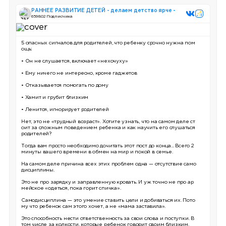
РАННЕЕ РАЗВИТИЕ ДЕТЕЙ - делаем детство ярче -
659 802 Подписчика
5 опасных сигналов для родителей, что ребенку срочно нужна пом
ощь:
• Он не слушается, включает «нехочуху»
• Ему ничего не интересно, кроме гаджетов
• Отказывается помогать по дому
• Хамит и грубит близким
• Ленится, игнорирует родителей
Нет, это не «трудный возраст». Хотите узнать, что на самом деле ст
оит за сложным поведением ребенка и как научить его слушаться
родителей?
Тогда вам просто необходимо дочитать этот пост до конца... Всего 2
минуты вашего времени в обмен на мир и покой в семье.
На самом деле причина всех этих проблем одна — отсутствие само
дисциплины.
Это не про зарядку и заправленную кровать. И уж точно не про ар
мейское «одеться, пока горит спичка».
Самодисциплина — это умение ставить цели и добиваться их. Пото
му что ребенок сам этого хочет, а не «мама заставила».
Это способность нести ответственность за свои слова и поступки. В
том числе за колкости, которые ребенок говорит своим близким.