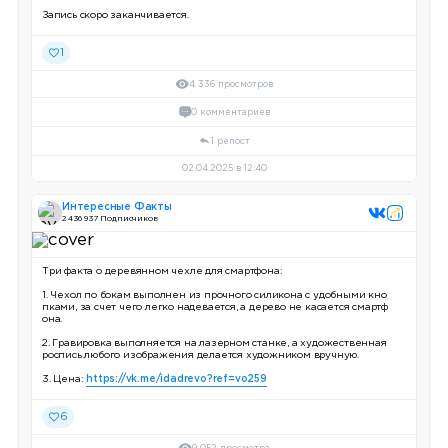
Запись скоро заканчивается.
1
4 336 просмотров
0 комментариев
1 репост
02.04.2025 в 12:40
Интересные Факты
2 436 937 Подписчиков
Три факта о деревянном чехле для смартфона:
1. Чехол по бокам выполнен из прочного силикона с удобными кно
пками, за счет чего легко надевается, а дерево не касается смартф
она.
2. Гравировка выполняется на лазерном станке, а художественная
роспись любого изображения делается художником вручную.
3. Цена:
https://vk.me/idadrevo?ref=vo259
6
9 052 просмотра