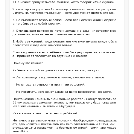
1. Не может придумать себе занятие, часто говорит: «Мне скучно».
2. Часто просит родителей о помощи в мелочах: налить воды, достат
ь игрушки, приготовить одежду — хотя уже может сделать это сам.
3. Не выполняет базовые обязанности без напоминания: наприме
р, не убирает за собой тарелку.
4. Откладывает важное на потом: домашние задания остаются нес
деланными, пока вы не напомните несколько раз.
5. Избегает усилий: предпочитает легкие пути вместо того, чтобы с
правляться с задачами самостоятельно.
Если вы узнали своего ребёнка хотя бы в двух пунктах, это сигнал:
он привыкает полагаться на других, а не на себя.
Почему это важно?
Ребёнок, который не учится самостоятельности, рискует:
— Легко попадать под чужое влияние, включая негативное.
— Испытывать трудности в принятии решений.
— Не понимать, чего хочет в жизни, даже во взрослом возрасте.
Но это можно изменить! Чем раньше родители начнут помогать ре
бёнку развивать самостоятельность, тем проще ему будет справлят
ься с жизненными вызовами в будущем.
Как воспитать самостоятельного ребёнка?
Нет смысла ругать или читать нотации. Наоборот, важно поддержив
ать, вдохновлять и показывать, как быть ответственным. О том, как
это сделать, мы расскажем на бесплатном онлайн-семинаре Акаде
мии Ukids.