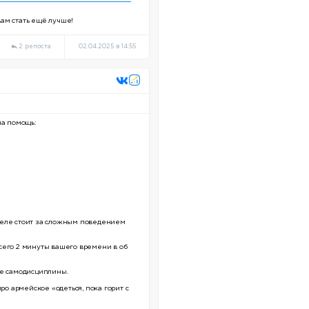
ам стать ещё лучше!
2 репоста
02.04.2025 в 14:55
на помощь:
м деле стоит за сложным поведением
 Всего 2 минуты вашего времени в об
ие самодисциплины.
ро армейское «одеться, пока горит с