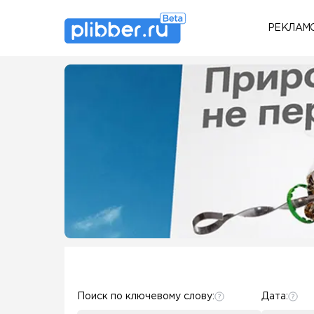
РЕКЛАМ
Some SEO Title
Some SEO Title
Поиск по ключевому слову:
Дата: