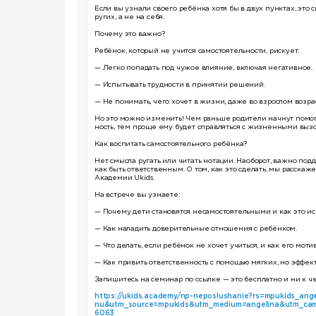
Если вы узнали своего ребёнка хотя бы в двух пунктах, это 
ругих, а не на себя.
Почему это важно?
Ребёнок, который не учится самостоятельности, рискует:
— Легко попадать под чужое влияние, включая негативное.
— Испытывать трудности в принятии решений.
— Не понимать, чего хочет в жизни, даже во взрослом возра
Но это можно изменить! Чем раньше родители начнут помог
ность, тем проще ему будет справляться с жизненными выз
Как воспитать самостоятельного ребёнка?
Нет смысла ругать или читать нотации. Наоборот, важно подд
как быть ответственным. О том, как это сделать, мы расск
Академии Ukids.
На встрече вы узнаете:
— Почему дети становятся несамостоятельными и как это ис
— Как наладить доверительные отношения с ребёнком.
— Что делать, если ребёнок не хочет учиться, и как его мот
— Как привить ответственность с помощью мягких, но эффек
Запишитесь на семинар по ссылке — это бесплатно и ни к ч
https://ukids.academy/np-neposlushanie?rs=mpukids_an
nu&utm_source=mpukids&utm_medium=angelina&utm_ca
6063