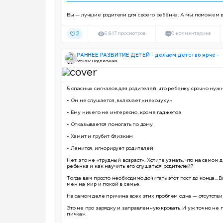
Вы — лучшие родители для своего ребёнка. А мы поможем в
2
6 947 просмотров
0 комментариев
РАННЕЕ РАЗВИТИЕ ДЕТЕЙ - делаем детство ярче -
659 802 Подписчика
5 опасных сигналов для родителей, что ребенку срочно нуж
• Он не слушается, включает «нехочуху»
• Ему ничего не интересно, кроме гаджетов
• Отказывается помогать по дому
• Хамит и грубит близким
• Ленится, игнорирует родителей
Нет, это не «трудный возраст». Хотите узнать, что на само
ребенка и как научить его слушаться родителей?
Тогда вам просто необходимо дочитать этот пост до конца...
мен на мир и покой в семье.
На самом деле причина всех этих проблем одна — отсутств
Это не про зарядку и заправленную кровать. И уж точно не п
пичка».