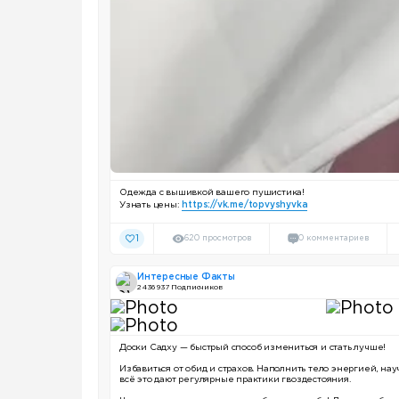
Одежда с вышивкой вашего пушистика!
Узнать цены:
https://vk.me/topvyshyvka
1
620 просмотров
0 комментариев
Интересные Факты
2 436 937 Подписчиков
Доски Садху — быстрый способ измениться и стать лучше!
Избавиться от обид и страхов. Наполнить тело энергией, на
всё это дают регулярные практики гвоздестояния.