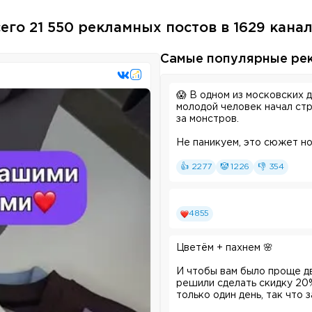
его 21 550 рекламных постов в 1629 кана
Самые популярные ре
😱 В одном из московских 
молодой человек начал стр
за монстров.
Не паникуем, это сюжет но
герои — частный детектив,
видит будущее, и священни
👍 2277
🤡 1226
👎 354
2-я серия детективного т
Erid: 2W5zFJPSuu2
4855
Цветём + пахнем
🌸
И чтобы вам было проще дв
решили сделать скидку 20%
только один день, так что 