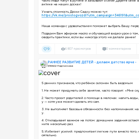
Часто люди тонут в рутине и забывают о себе! Дарите себе з
актике на наших досках!
Узнать стоимость Доски Садху можно тут:
https://vk.me/prostogvozdi?utm_campaign=346191&utm_c
Наша команда с удовольствием поможет выбрать Вашу перв
Подарим Вам эфирное масло и обучающий видео-урок о том, 
оводить практики, если вы никогда этого не делали ранее!
9
6 807 просмотров
0 комментариев
РАННЕЕ РАЗВИТИЕ ДЕТЕЙ - делаем детство ярче -
659 802 Подписчика
5 ранних признаков, что ребёнок склонен быть ведомым
1. Не может придумать себе занятие, часто говорит: «Мне ск
2. Часто просит родителей о помощи в мелочах: налить воды,
у — хотя уже может сделать это сам.
3. Не выполняет базовые обязанности без напоминания: на
у.
4. Откладывает важное на потом: домашние задания остаю
ните несколько раз.
5. Избегает усилий: предпочитает легкие пути вместо того, 
оятельно.