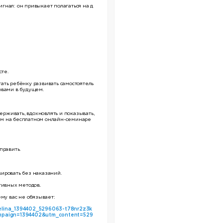
сигнал: он привыкает полагаться на д
сте.
ать ребёнку развивать самостоятель
овами в будущем.
ерживать, вдохновлять и показывать,
ажем на бесплатном онлайн-семинаре
править.
ивировать без наказаний.
тивных методов.
ему вас не обязывает:
gelina_1394402_5296063-t78nr2z3k
mpaign=1394402&utm_content=529