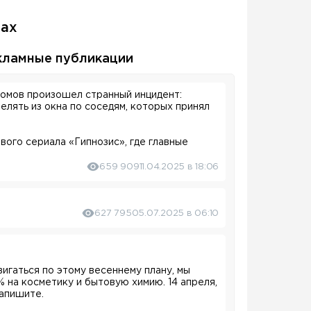
лах
кламные публикации
домов произошел странный инцидент:
елять из окна по соседям, которых принял
вого сериала «Гипнозис», где главные
 умеющий читать мысли, адвокат, который
к, способный заглянуть в чужое прошлое.
659 909
11.04.2025 в 18:06
риллера уже доступна в
Okko
.
627 795
05.07.2025 в 06:10
игаться по этому весеннему плану, мы
 на косметику и бытовую химию. 14 апреля,
запишите.