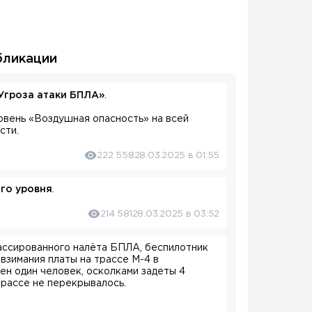
бликации
Угроза атаки БПЛА»
.
овень «Воздушная опасность» на всей
сти.
222 558
28.03.2025 в 01:55
го уровня
.
214 581
28.03.2025 в 03:52
массированного налёта БПЛА, беспилотник
 взимания платы на трассе М-4 в
ен один человек, осколками задеты 4
трассе не перекрывалось.
адимира. Со слов мужчины, он специально