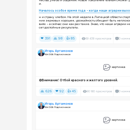
чества, учёбы и общения. Новое поколение ельчан сможет 
и.
Началось особое время года – когда наши аграрии выхо
н и страну хлебом. На этой неделе в Липецкой области стар
ние зерновых хорошее, урожайность обещает быть неплохо
виях – а сейчас они как раз такие. Знаю, что наши аграрии 
сет достойные результаты.
❤ 391
🙏 98
👍 85
59 438 просмотров
0 комм
Игорь Артамонов
184 308 Подписчиков
1 картинка
🟢
Внимание! Отбой красного и желтого уровней.
🙏 626
❤ 92
👍 45
90 180 просмотров
0 комм
Игорь Артамонов
184 308 Подписчиков
1 картинка