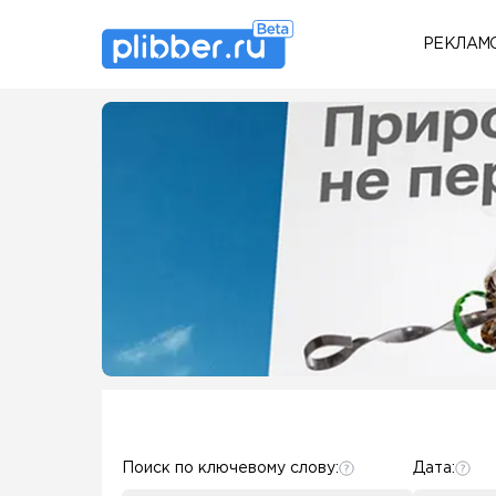
РЕКЛАМ
Some SEO Title
Some SEO Title
Поиск по ключевому слову:
Дата: