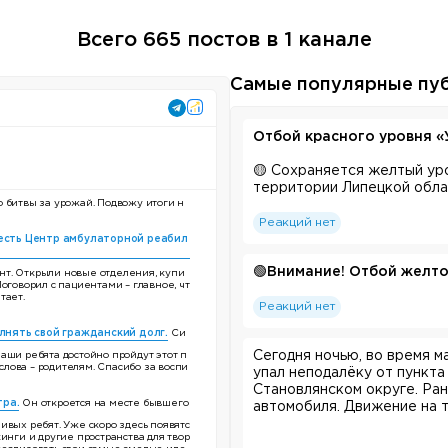
Всего 665 постов в 1 канале
Самые популярные пу
Отбой красного уровня «
🟡 Сохраняется желтый ур
территории Липецкой обла
 битвы за урожай. Подвожу итоги н
Реакций нет
 есть Центр амбулаторной реабил
🟢
Внимание! Отбой желто
нт. Открыли новые отделения, купи
оговорил с пациентами – главное, чт
тает.
Реакций нет
лнять свой гражданский долг.
Си
Сегодня ночью, во время 
аши ребята достойно пройдут этот п
лова – родителям. Спасибо за воспи
упал неподалёку от пункта
Становлянском округе. Ран
тра.
Он откроется на месте бывшего
автомобиля. Движение на 
ивых ребят. Уже скоро здесь появятс
инги и другие пространства для твор
Пострадавший — житель Вл