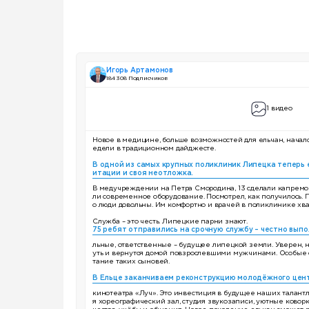
Игорь Артамонов
184 308 Подписчиков
1 видео
Новое в медицине, больше возможностей для ельчан, начало
едели в традиционном дайджесте.
В одной из самых крупных поликлиник Липецка теперь
итации и своя неотложка.
В медучреждении на Петра Смородина, 13 сделали капремо
ли современное оборудование. Посмотрел, как получилось. П
о люди довольны. Им комфортно и врачей в поликлинике хва
Служба – это честь. Липецкие парни знают.
75 ребят отправились на срочную службу – честно выпо
льные, ответственные – будущее липецкой земли. Уверен, н
уть и вернутся домой повзрослевшими мужчинами. Особые с
тание таких сыновей.
В Ельце заканчиваем реконструкцию молодёжного цен
кинотеатра «Луч». Это инвестиция в будущее наших талантл
я хореографический зал, студия звукозаписи, уютные коворк