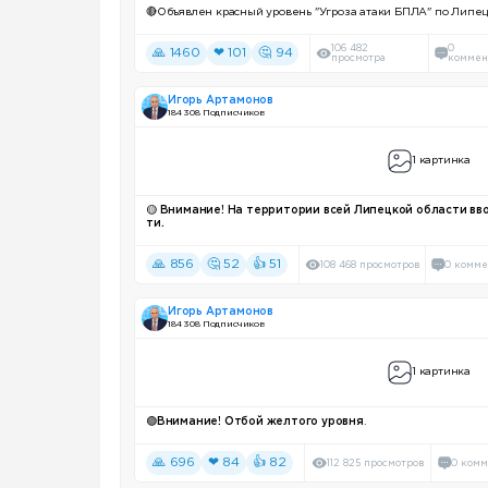
🔴Объявлен красный уровень "Угроза атаки БПЛА" по Липец
106 482
0
🙏 1460
❤ 101
🤔 94
просмотра
коммен
Игорь Артамонов
184 308 Подписчиков
1 картинка
🟡
Внимание! На территории всей Липецкой области
вв
ти.
🙏 856
🤔 52
👍 51
108 468 просмотров
0 комме
Игорь Артамонов
184 308 Подписчиков
1 картинка
🟢
Внимание! Отбой желтого уровня
.
🙏 696
❤ 84
👍 82
112 825 просмотров
0 комм