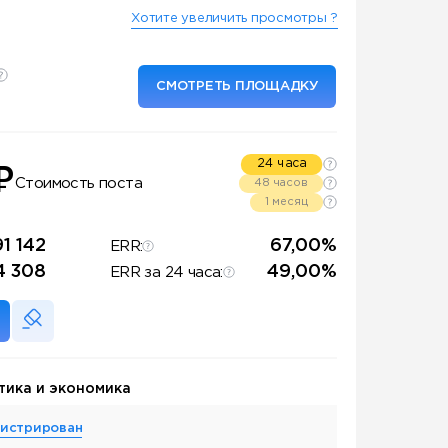
Хотите увеличить просмотры ?
СМОТРЕТЬ ПЛОЩАДКУ
24 часа
₽
Стоимость поста
48 часов
1 месяц
91 142
67,00%
ERR:
4 308
49,00%
ERR за 24 часа:
тика и экономика
гистрирован