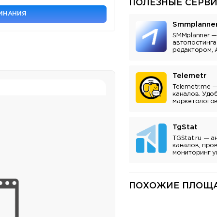
ПОЛЕЗНЫЕ СЕРВИ
МИНАНИЯ
Smmplanne
SMMplanner —
автопостинга
редактором, 
аналитикой.
Telemetr
Telemetr.me 
каналов. Удо
маркетологов
владельцев к
TgStat
TGStat.ru — а
каналов, про
мониторинг у
Инструмент д
владельцев к
ПОХОЖИЕ ПЛОЩА