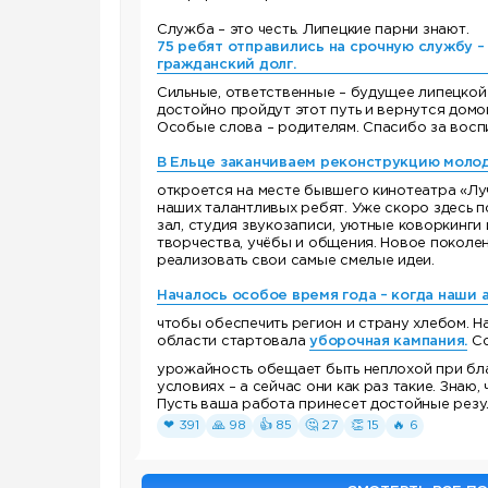
Служба – это честь. Липецкие парни знают.
75 ребят отправились на срочную службу –
гражданский долг.
Сильные, ответственные – будущее липецкой 
достойно пройдут этот путь и вернутся дом
Особые слова – родителям. Спасибо за восп
В Ельце заканчиваем реконструкцию моло
откроется на месте бывшего кинотеатра «Лу
наших талантливых ребят. Уже скоро здесь 
зал, студия звукозаписи, уютные коворкинги
творчества, учёбы и общения. Новое поколе
реализовать свои самые смелые идеи.
Началось особое время года – когда наши а
чтобы обеспечить регион и страну хлебом. Н
области стартовала
уборочная кампания.
Со
урожайность обещает быть неплохой при бл
условиях – а сейчас они как раз такие. Знаю,
Пусть ваша работа принесет достойные резу
❤ 391
🙏 98
👍 85
🤔 27
👏 15
🔥 6