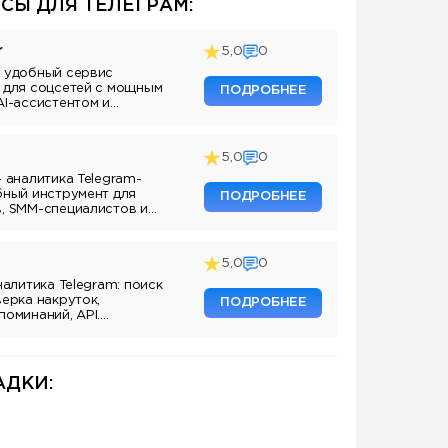
СЫ ДЛЯ ТЕЛЕГРАМ:
r
5,0
0
 удобный сервис
 для соцсетей с мощным
ПОДРОБНЕЕ
AI-ассистентом и
5,0
0
— аналитика Telegram-
бный инструмент для
ПОДРОБНЕЕ
, SMM-специалистов и
аналов.
5,0
0
налитика Telegram: поиск
верка накруток,
ПОДРОБНЕЕ
поминаний, API.
ля маркетологов и
аналов.
ДКИ: