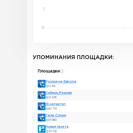
1
0
УПОМИНАНИЯ ПЛОЩАДКИ:
Площадки
Россия не Европа
12 165
Сибирь.Реалии
21 478
16 негритят
82 774
Теле Стрим
97 980
Новая газета
217 152