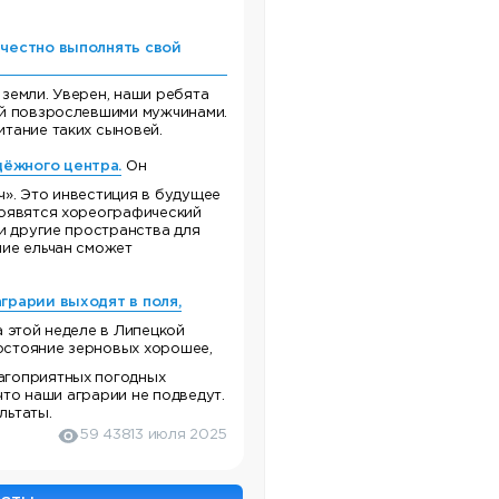
 честно выполнять свой
земли. Уверен, наши ребята
ой повзрослевшими мужчинами.
итание таких сыновей.
дёжного центра.
Он
ч». Это инвестиция в будущее
появятся хореографический
 и другие пространства для
ние ельчан сможет
грарии выходят в поля,
а этой неделе в Липецкой
стояние зерновых хорошее,
агоприятных погодных
 что наши аграрии не подведут.
льтаты.
59 438
13 июля 2025