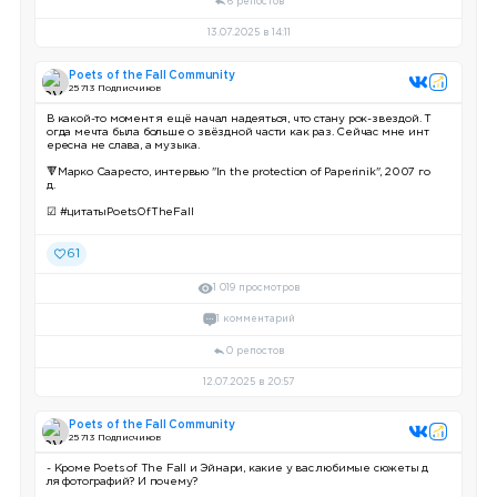
6 репостов
13.07.2025 в 14:11
Poets of the Fall Community
25 713 Подписчиков
В какой-то момент я ещё начал надеяться, что стану рок-звездой. Т
огда мечта была больше о звёздной части как раз. Сейчас мне инт
ересна не слава, а музыка.
🔻Марко Сааресто, интервью "In the protection of Paperinik", 2007 го
д.
☑ #цитатыPoetsOfTheFall
61
1 019 просмотров
1 комментарий
0 репостов
12.07.2025 в 20:57
Poets of the Fall Community
25 713 Подписчиков
- Кроме Poets of The Fall и Эйнари, какие у вас любимые сюжеты д
ля фотографий? И почему?