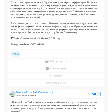
Просто интересные люди. Художники, актёры, перфомеры. Я также
люблю ловить момент, поэтому каждый раз, когда происходит что-т
о интересное, и я могу "спрятаться" на виду у своих подопечных, чт
обы они этого не заметили, - это всегда весело. Съёмки музыкаль
ных видео, теле- и кинопроизводство, мероприятия, и всё прочее.
И, конечно, животные!
Это сложно, но это того стоит. Я никогда не увлекалась художестве
нной фотографией. Мой любимый фотограф - Ник Брандт, но мне са
мой хотелось бы снимать классные портреты для журналов и рекла
мных целей. Вещи вроде тех, что у Энни Лейбовиц.
🔻Тийя Охман на Misfit Heart, 2021 год.
☑ #цитатыPoetsOfTheFall
50
1 263 просмотра
1 комментарий
1 репост
11.07.2025 в 20:57
Poets of the Fall Community
25 713 Подписчиков
- Poets of the Fall – одна из самых стабильных групп в плане состав
а, но проводя столько времени вместе, даже самые близкие люди
устают друг от друга. Если у вас возникает конфликт, как вы его ре
шаете?