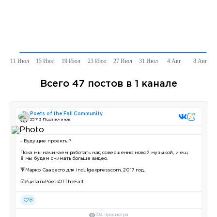
Всего 47 постов в 1 канале
Poets of the Fall Community
25 713 Подписчиков
- Будущие проекты?
Пока мы начинаем работать над совершенно новой музыкой, и ещ
ё мы будем снимать больше видео.
🔻Марко Сааресто для indulgexpress.com, 2017 год.
☑#цитатыPoetsOfTheFall
8
104 просмотра