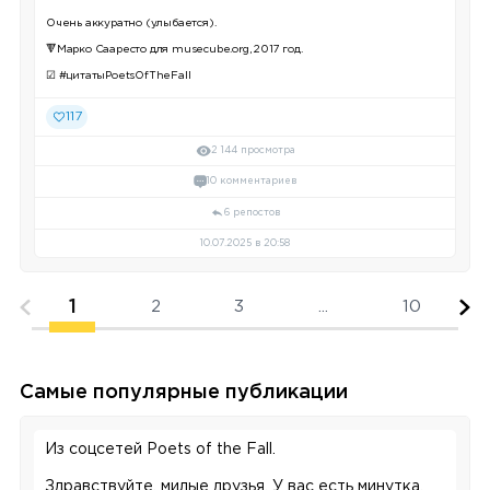
Очень аккуратно (улыбается).
🔻Марко Сааресто для musecube.org, 2017 год.
☑ #цитатыPoetsOfTheFall
117
2 144 просмотра
10 комментариев
6 репостов
10.07.2025 в 20:58
1
2
3
...
10
Самые популярные публикации
Из соцсетей Poets of the Fall.
Здравствуйте, милые друзья. У вас есть минутка,