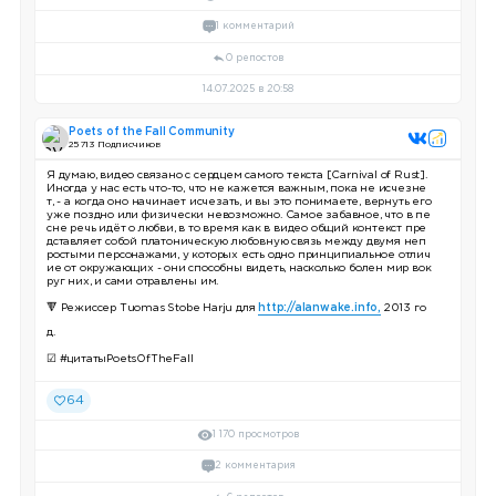
1 комментарий
0 репостов
14.07.2025 в 20:58
Poets of the Fall Community
25 713 Подписчиков
Я думаю, видео связано с сердцем самого текста [Carnival of Rust].
Иногда у нас есть что-то, что не кажется важным, пока не исчезне
т, - а когда оно начинает исчезать, и вы это понимаете, вернуть его
уже поздно или физически невозможно. Самое забавное, что в пе
сне речь идёт о любви, в то время как в видео общий контекст пре
дставляет собой платоническую любовную связь между двумя неп
ростыми персонажами, у которых есть одно принципиальное отлич
ие от окружающих - они способны видеть, насколько болен мир вок
руг них, и сами отравлены им.
🔻 Режиссер Тuomas Stobe Harju для
http://alanwake.info,
2013 го
д.
☑ #цитатыPoetsOfTheFall
64
1 170 просмотров
2 комментария