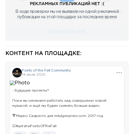
РЕКЛАМНЫХ ПУБЛИКАЦИЙ НЕТ :(
В ходе проверки мы не выявили ни одной рекламной
08.05.2023
08.05.2023
08.05.2023
публикации на этой площадке за последнее время
Научный
Научный
Научный
ПОСМОТРЕТЬ ВСЕ
КОНТЕНТ НА ПЛОЩАДКЕ:
Poets of the Fall Community
14 июля 2025
- Будущие проекты?
Пока мы начинаем работать над совершенно новой
музыкой, и ещё мы будем снимать больше видео.
🔻Марко Сааресто для indulgexpress.com, 2017 год.
☑#цитатыPoetsOfTheFall