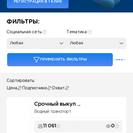
РЕГИСТРАЦИЯ В 1 КЛИК
Some SEO Title
ФИЛЬТРЫ:
Социальная сеть:
Тематика:
Любая
Любая
ПРИМЕНИТЬ ФИЛЬТРЫ
Сортировать:
Цена
Подписчики
Охват
Срочный выкуп ...
Водный транспорт
11 061
0