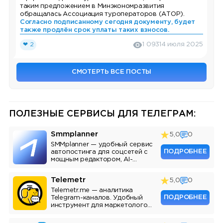
таким предложением в Минэкономразвития
обращалась Ассоциация туроператоров (АТОР).
Согласно подписанному сегодня документу, будет
также продлён срок уплаты таких взносов.
❤ 2
1 093
14 июля 2025
СМОТЕРТЬ ВСЕ ПОСТЫ
ПОЛЕЗНЫЕ СЕРВИСЫ ДЛЯ ТЕЛЕГРАМ:
Smmplanner
5,0
0
SMMplanner — удобный сервис
ПОДРОБНЕЕ
автопостинга для соцсетей с
мощным редактором, AI-
ассистентом и аналитикой.
Telemetr
5,0
0
Telemetr.me — аналитика
ПОДРОБНЕЕ
Telegram-каналов. Удобный
инструмент для маркетологов,
SMM-специалистов и
владельцев каналов.