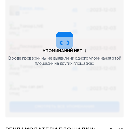
Банки, деньги, два офшора
48
2023-12-03
5 487
3
Топор LIVE
2023-12-03
5 487
48
Последние новости
48
2023-12-03
УПОМИНАНИЙ НЕТ :(
5 487
В ходе проверки мы не выявили ни одного упоминания этой
площадки на других площадках
Топор LIVE
48
2023-12-03
5 487
You can pet
48
2023-12-03
5 487
СМОТРЕТЬ ВСЕ УПОМЕНАНИЯ