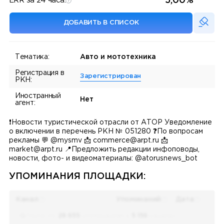
5,00%
ERR за 24 часа:
ДОБАВИТЬ В СПИСОК
Тематика:
Авто и мототехника
Регистрация в
Зарегистрирован
РКН:
Иностранный
Нет
агент:
❗️Новости туристической отрасли от АТОР Уведомление
о включении в перечень РКН № 051280 ❓По вопросам
рекламы 💬 @mysmv 📩 commerce@arpt.ru 📩
market@arpt.ru 📍Предложить редакции инфоповоды,
новости, фото- и видеоматериалы: @atorusnews_bot
УПОМИНАНИЯ ПЛОЩАДКИ:
Канал
Упоминаний
Дата
Поиск по
28 655
упоминаниям в
5 156
каналах