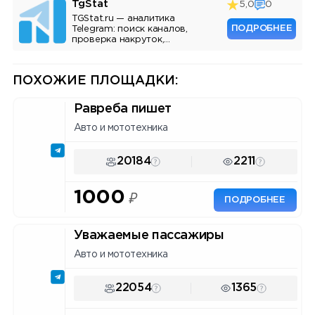
TgStat
5,0
0
TGStat.ru — аналитика
ПОДРОБНЕЕ
Telegram: поиск каналов,
проверка накруток,
мониторинг упоминаний, API.
Инструмент для маркетологов
и владельцев каналов.
ПОХОЖИЕ ПЛОЩАДКИ:
Равреба пишет
Авто и мототехника
20184
2211
1000
₽
ПОДРОБНЕЕ
Уважаемые пассажиры
Авто и мототехника
22054
1365