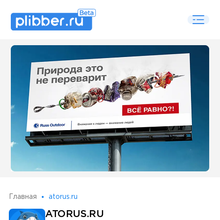
Some SEO Title
Главная
atorus.ru
ATORUS.RU