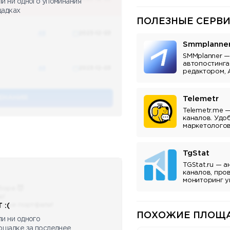
ли ни одного упоминания
щадках
ПОЛЕЗНЫЕ СЕРВИ
48
2023-12-03
Smmplanne
SMMplanner —
автопостинга
48
2023-12-03
редактором, 
аналитикой.
ЕНАНИЯ
Telemetr
Telemetr.me 
каналов. Удо
маркетологов
владельцев к
TgStat
TGStat.ru — а
каналов, про
мониторинг у
Инструмент д
бора 😈
владельцев к
ю!
сные портфели!
 :(
ПОХОЖИЕ ПЛОЩА
и ни одного
лощадке за последнее