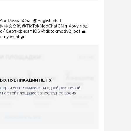
odRussianChat 🌏English chat
🇨🇳中文交流 @TikTokModChatCN ⬆️ Хочу мод
id/ Сертификат iOS @tiktokmodv2_bot 💼
mmyhellatigr
И ПЛОЩАДКИ:
Все (48)
ЫХ ПУБЛИКАЦИЙ НЕТ :(
верки мы не выявили ни одной рекламной
и на этой площадке за последнее время
8.05.2023
08.05.2023
08.05.2023
аучный
Научный
Научный
ПОСМОТРЕТЬ ВСЕ