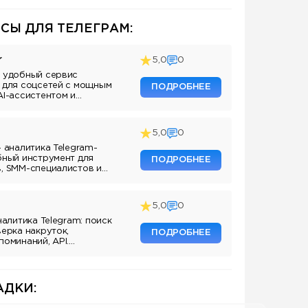
СЫ ДЛЯ ТЕЛЕГРАМ:
r
5,0
0
 удобный сервис
 для соцсетей с мощным
ПОДРОБНЕЕ
AI-ассистентом и
5,0
0
— аналитика Telegram-
бный инструмент для
ПОДРОБНЕЕ
, SMM-специалистов и
аналов.
5,0
0
налитика Telegram: поиск
верка накруток,
ПОДРОБНЕЕ
поминаний, API.
ля маркетологов и
аналов.
ДКИ: