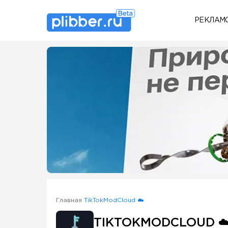
РЕКЛАМ
Some SEO Title
Главная
TikTokModCloud ☁️
TIKTOKMODCLOUD ☁