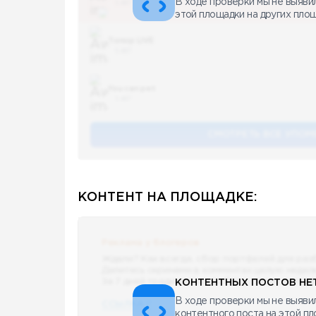
В ходе проверки мы не выяви
5 487
этой площадки на других пло
Топор LIVE
5 487
You can pet
5 487
СМОТРЕТЬ ВСЕ УПОМ
КОНТЕНТ НА ПЛОЩАДКЕ:
Реклама у блогеров
Ждали? Как всегда, сбор портфелей для раз
Делитесь скринами в комментах целую недел
За 7 дней традиционно выберу самые интере
КОНТЕНТНЫХ ПОСТОВ НЕТ
В ходе проверки мы не выявил
ССЫЛКА !!
контентного поста на этой п