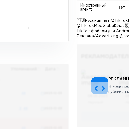
Иностранный
Нет
агент:
🇷🇺Русский чат @TikTokM
@TikTokModGlobalChat 
TikTok файлом для Andro
Реклама/Advertising @to
РЕКЛАМОДАТЕЛ
Упоминаний
Дата
РЕКЛАМН
х
В ходе про
публикаци
48
2023-12-03
08.05.2023
0
Научный
Н
3
48
2023-12-03
48
2023-12-03