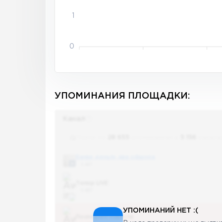
1
0
УПОМИНАНИЯ ПЛОЩАДКИ:
Канал
Поиск по
28 655
упоминаниям в
5 156
канала
Банки, деньги, два офшора
5 487
Топор LIVE
5 487
УПОМИНАНИЙ НЕТ :(
Последние новости