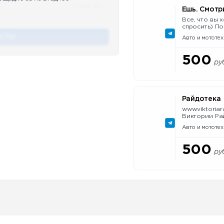
12.4k
12:45
Ешь. Смотри
Все, что вы 
спросить) По PR и по вопросам рекламы -
@Pr_kilogram Регистрация в Роскомнадзо
ОСТЫ
Авто и мототех
https://knd.go
id=673d929f9
500
ру
Райдотека
www.viktoria
Виктории Ра
vk.com/vraid
Авто и мототех
500
ру