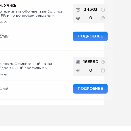
. Учись.
34503
хотели знать обо мне и не боялись
0
ре:
ника
v.ru/license?
d804a279bc7dbd7&registryType=bloggersPermission
ПОДРОБНЕЕ
блей
169590
raidos.ru Официальный канал
йдос Личный профиль ВК
0
os
ника
ПОДРОБНЕЕ
блей