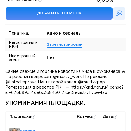
0,00%
ERR за 24 часа:
ДОБАВИТЬ В СПИСОК
Тематика:
Кино и сериалы
Регистрация в
Зарегистрирован
РКН:
Иностранный
Нет
агент:
Самые свежие и горячие новости из мира шоу-бизнеса 🔥
По рабочим вопросам: @muztv_work По рекламе:
@kalinakaprova Наш второй канал: @muztvkpop
Регистрация в реестре РКН — https://knd.gov.ru/license?
id=676b99bf4de6c368450121ce&registryType=blo
УПОМИНАНИЯ ПЛОЩАДКИ:
Площадки
Кол-во
Дата