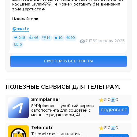
как Дима Билан🤭🤭 Не можем оставить без внимания
танец артиста🔥
Накидайте ❤️
@muztv
❤ 248
👍 46
👎 14
🔥 10
🤪 10
7 136
9 апреля 2025
❤‍🔥 6
СМОТЕРТЬ ВСЕ ПОСТЫ
ПОЛЕЗНЫЕ СЕРВИСЫ ДЛЯ ТЕЛЕГРАМ:
Smmplanner
5,0
0
SMMplanner — удобный сервис
ПОДРОБНЕЕ
автопостинга для соцсетей с
мощным редактором, AI-
ассистентом и аналитикой.
Telemetr
5,0
0
Telemetr.me — аналитика