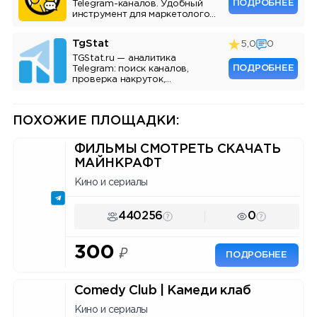
ПОДРОБНЕЕ
Telegram-каналов. Удобный
инструмент для маркетологов,
SMM-специалистов и
владельцев каналов.
TgStat
5,0
0
TGStat.ru — аналитика
ПОДРОБНЕЕ
Telegram: поиск каналов,
проверка накруток,
мониторинг упоминаний, API.
Инструмент для маркетологов
и владельцев каналов.
ПОХОЖИЕ ПЛОЩАДКИ:
ФИЛЬМЫ СМОТРЕТЬ СКАЧАТЬ
МАЙНКРАФТ
Кино и сериалы
440256
0
300
₽
ПОДРОБНЕЕ
Comedy Club | Камеди клаб
Кино и сериалы