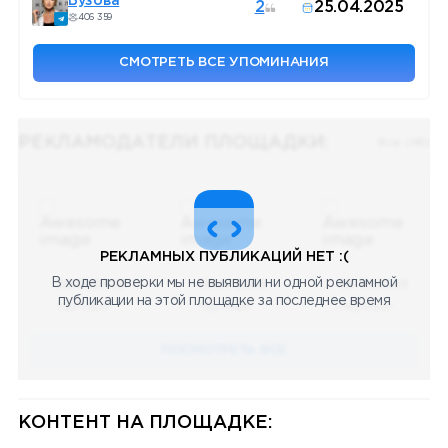
Бузова
2
25.04.2025
406 359
СМОТРЕТЬ ВСЕ УПОМИНАНИЯ
РЕКЛАМОДАТЕЛИ ПЛОЩАДКИ:
Все (48)
РЕКЛАМНЫХ ПУБЛИКАЦИЙ НЕТ :(
В ходе проверки мы не выявили ни одной рекламной
08.05.2023
08.05.2023
08.05.2023
публикации на этой площадке за последнее время
Научный
Научный
Научный
ПОСМОТРЕТЬ ВСЕ
КОНТЕНТ НА ПЛОЩАДКЕ: