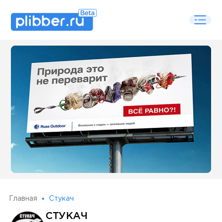
Some SEO Title
Главная
Стукач
СТУКАЧ