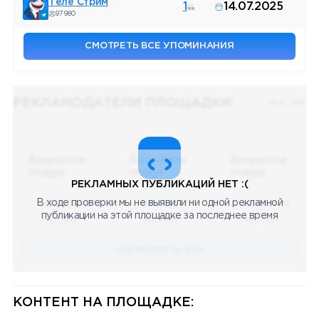
Теле Стрим
1
14.07.2025
97 980
СМОТРЕТЬ ВСЕ УПОМИНАНИЯ
РЕКЛАМОДАТЕЛИ ПЛОЩАДКИ:
Все (48)
РЕКЛАМНЫХ ПУБЛИКАЦИЙ НЕТ :(
В ходе проверки мы не выявили ни одной рекламной
08.05.2023
08.05.2023
08.05.2023
публикации на этой площадке за последнее время
Научный
Научный
Научный
ПОСМОТРЕТЬ ВСЕ
КОНТЕНТ НА ПЛОЩАДКЕ: