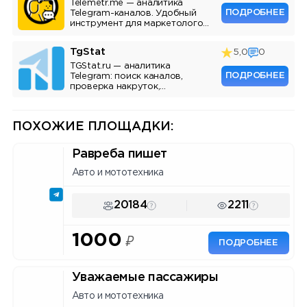
Telemetr.me — аналитика
ПОДРОБНЕЕ
Telegram-каналов. Удобный
инструмент для маркетологов,
SMM-специалистов и
владельцев каналов.
TgStat
5,0
0
TGStat.ru — аналитика
ПОДРОБНЕЕ
Telegram: поиск каналов,
проверка накруток,
мониторинг упоминаний, API.
Инструмент для маркетологов
и владельцев каналов.
ПОХОЖИЕ ПЛОЩАДКИ:
Равреба пишет
Авто и мототехника
20184
2211
1000
₽
ПОДРОБНЕЕ
Уважаемые пассажиры
Авто и мототехника