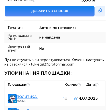
9,00%
ERR за 24 часа:
ДОБАВИТЬ В СПИСОК
Тематика:
Авто и мототехника
Регистрация в
не найдена
РКН:
Иностранный
Нет
агент:
Лучше стучать, чем перестукиваться. Хочешь настучать
не стесняйся - tuk-stuk@protonmail.com
УПОМИНАНИЯ ПЛОЩАДКИ:
Площадки
Кол-во
Дата
ПОЛИТИКА В КРУГУ
1
14.07.2025
96 194