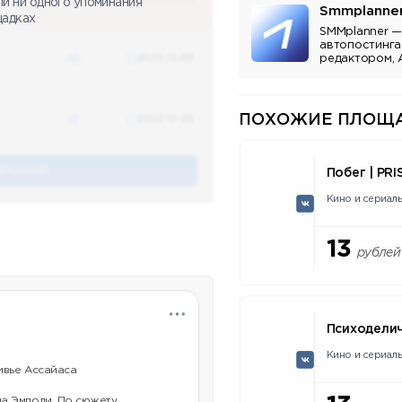
ли ни одного упоминания
Smmplanne
щадках
SMMplanner —
автопостинга
48
2023-12-03
редактором, 
аналитикой.
ПОХОЖИЕ ПЛОЩА
48
2023-12-03
ЕНАНИЯ
Побег | PRI
Кино и сериал
13
рублей
Психоделич
Кино и сериал
ивье Ассайаса
а Эмполи. По сюжету,