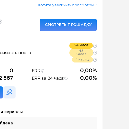
Хотите увеличить просмотры ?
СМОТРЕТЬ ПЛОЩАДКУ
24 часа
48
оимость поста
часов
1 месяц
0
0,00%
ERR:
2 567
0,00%
ERR за 24 часа:
 и сериалы
айдена