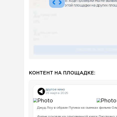
В ходе проверки мы не выяви
5 487
этой площадки на других пло
Топор LIVE
5 487
You can pet
5 487
СМОТРЕТЬ ВСЕ УПОМ
КОНТЕНТ НА ПЛОЩАДКЕ:
другое кино
25 марта 2025
Джуд Лоу в образе Путина на съемках фильма Ол
Фильм основан на одноименной книге Джулиано д