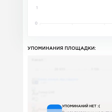
1
0
УПОМИНАНИЯ ПЛОЩАДКИ:
Канал
Поиск по
28 655
упоминаниям в
5 156
канала
Банки, деньги, два офшора
5 487
Топор LIVE
5 487
УПОМИНАНИЙ НЕТ :(
Последние новости