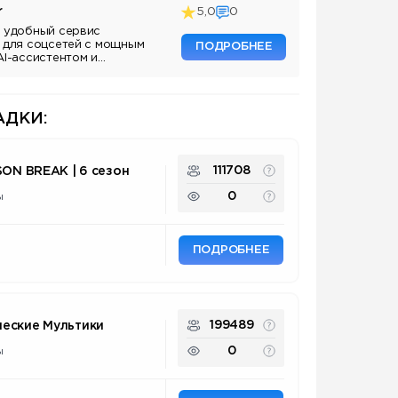
r
5,0
0
 удобный сервис
 для соцсетей с мощным
ПОДРОБНЕЕ
AI-ассистентом и
ДКИ:
111708
SON BREAK | 6 сезон
0
ы
ПОДРОБНЕЕ
199489
еские Мультики
0
ы