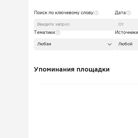
Some SEO Title
Поиск по ключевому слову:
Дата:
Тематики:
Источники
Любая
Любой
Упоминания площадки