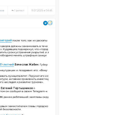
иев
1 репост
11.07.2025 в 04:45
рриторий
после того, как их раскапы
и дворов должны заканчивать в тече
. Кудрявцев подчеркнул, что «город
тить сроки устранения разрытий, а з
Необходимо менять штрафные санкци
31-летний
Вячеслав Жабин
. Губер
наугурации и поздравил его:
«Вижу
ивать муниципалитет. Поручил его ко
ктуре, активнее привлекать инвестиц
ого наследия и развитии туризма».
)
Евгений Тертышников
п
 этом он сообщил в своем Telegram-к
ин
, ранее работавший замглавы окру
ервым заместителем главы городско
й безопасности.