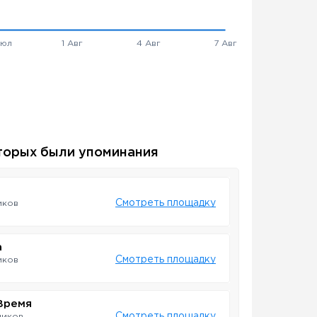
торых были упоминания
Смотреть площадку
иков
а
Смотреть площадку
иков
Время
Смотреть площадку
чиков