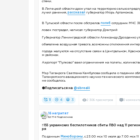
стями.
В Липецкой области дрон упал на территорию сельхозпредпр
лучил ранения,
рассказал
губернатор Игорь Артамонов.
В Тульской области после обстрелов
погиб
сотрудник МЧС 38
ловек пострадал, написал губернатор Дмитрий
Губернатор Ленинградской области Александр Дрозденко ут
объявлена воздушная тревога, возможны отключения интер
города жалуются на отсутствие связи в Центральном, Красн
м районах.
Аэропорт "Пулково" ввел ограничения на полеты, количест
Мэр Таганрога Светлана Камбулова сообщила о падении обл
Таганрогского авиационного научно-технического комплек
не сообщалось.
🟠
Подписаться на
@sibrealii
🥰 11
😢 4
😁 3
2 306 просмотров
0 коммент
16 негритят
82 774 Подписчика
‼️
155 украинских беспилотников сбиты ПВО над 11 регио
ря
По данным
Минобороны
, с 23.00 мск 10 июля до 7.00 мск 