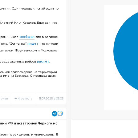
иятия. Один человек погиб, один по
-летний Илья Ковалев. Еще один че
ром 11 июля
сообщил
, что в регионе
нета. "Фонтанка"
пишет
, что жители
осельском, Фрунзенском и Московско
во задержанных рейсов
растет
.
омков сбитого дрона на территории
са имени Бериева. О пострадавших
ариев
4 репоста
11.07.2025 в 06:06
нами РФ и акваторией Черного мо
11 июля перехвачены и уничтожены: 5