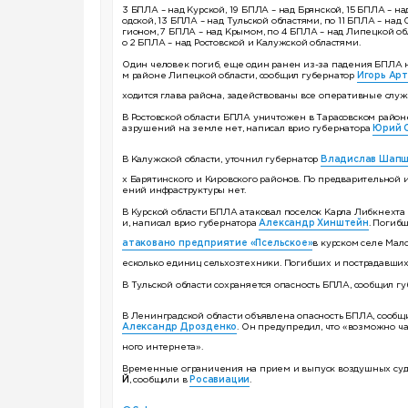
3 БПЛА – над Курской, 19 БПЛА – над Брянской, 15 БПЛА – н
одской, 13 БПЛА – над Тульской областями, по 11 БПЛА – над
гионом, 7 БПЛА – над Крымом, по 4 БПЛА – над Липецкой об
о 2 БПЛА – над Ростовской и Калужской областями.
Один человек погиб, еще один ранен из-за падения БПЛА 
м районе Липецкой области, сообщил губернатор
Игорь Ар
ходится глава района, задействованы все оперативные служ
В Ростовской области БПЛА уничтожен в Тарасовском районе
азрушений на земле нет, написал врио губернатора
Юрий 
В Калужской области, уточнил губернатор
Владислав Шап
х Барятинского и Кировского районов. По предварительной
ений инфраструктуры нет.
В Курской области БПЛА атаковал поселок Карла Либкнехта 
и, написал врио губернатора
Александр Хинштейн
. Погиб
атаковано предприятие «Псельское»
в курском селе Мал
есколько единиц сельхозтехники. Погибших и пострадавших
В Тульской области сохраняется опасность БПЛА, сообщил г
В Ленинградской области объявлена опасность БПЛА, сообщ
Александр Дрозденко
. Он предупредил, что «возможно 
ного интернета».
Временные ограничения на прием и выпуск воздушных судо
Й
, сообщили в
Росавиации
.