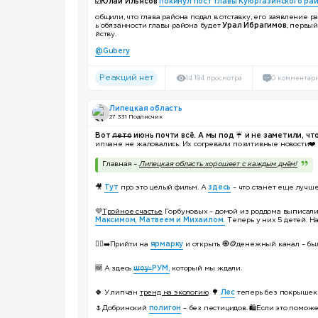
☑️
Юлай Ильясов
покинул пост главы Куюргазинского ра
общили, что глава района подал в отставку, его заявление р
ь обязанности главы района будет
Урал Ибрагимов
, первый
йству.
@Gubery
Реакций нет
14 194 просмотра
0 комментар
Липецкая область
27 331 Подписчик
Вот
лето
июнь почти всё. А мы под
☔️
и не заметили, ч
ипчане не жаловались. Их согревали позитивные новости
❤️
Главная –
Липецкая область хорошеет с каждым днём!
🎥
Тут
про это целый фильм. А
здесь
– что станет еще лучш
💜
Тройное счастье
Горбуновых – домой из роддома выписал
Максимом, Матвеем и Михаилом.
Теперь у них 5 детей. Н
🏃‍♂️‍➡️Прийти на
ярмарку
и открыть
🧿
🪙
денежный канал – был
🆕 А здесь
шоу-
РУМ,
который мы ждали.
🍀
У липчан
тренд на экологию
.
🌳
Лес
теперь без покрышек
🌷Добринский
полигон
– без пестицидов.
🛍
Если это поможе