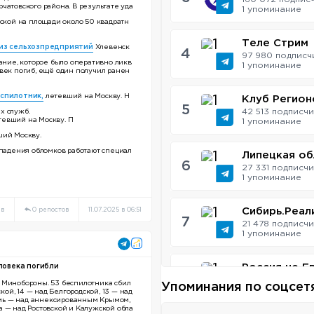
рчатовского района. В результате уда
1 упоминаниe
оской на площади около 50 квадратн
Теле Стрим
 из сельхозпредприятий
Хлевенск
4
97 980 подписч
рание, которое было оперативно ликв
1 упоминаниe
овек погиб, ещё один получил ранен
спилотник,
летевший на Москву. Н
Клуб Регион
5
42 513 подписч
х служб.
етевший на Москву. П
1 упоминаниe
ший Москву.
 падения обломков работают специал
Липецкая об
6
27 331 подписч
1 упоминаниe
ев
0 репостов
11.07.2025 в 06:51
Сибирь.Реал
7
21 478 подписч
1 упоминаниe
Россия не Е
ловека погибли
8
12 165 подписчи
 Минобороны. 53 беспилотника сбил
Упоминания по соцсет
1 упоминаниe
кой, 14 — над Белгородской, 13 — над
семь — над аннексированным Крымом,
 — над Ростовской и Калужской обла