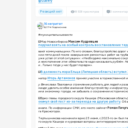
@Gubery
Реакций нет
18 508 просмотров
0 комментар
16 негритят
82 774 Подписчика
#муниципальныевести
☑️Мэр Новосибирска
Максим Кудрявцев
поручил взять на особый контроль восстановление те
вают коммунальщики. По его словам, благоустройство дорог 
нии пяти дней после завершения ремонтных работ на трубах
уже устал от этой ситуации»:
«Необходимо максимально сокра
а неисполнение этих обязательств надо наказывать рублём. 
и...Только тогда у нас будет порядок».
☑️
В должность мэра Ельца (Липецкая область) вступил 
натор
Игорь Артамонов
принял участие в торжественной и
у Вячеслава Павловича стремление работать для людей и разв
манде уделить особое внимание благоустройству и инфрастру
ии в экономику города, не забывать о сохранении историческ
☑️Врио главы городского округа Кашира (Московская область
окинул свой пост из-за перехода на другую работу
. Об
анале. По информации СМИ, его место займет
Роман Пичуг
га Красногорск.
Тертышникова назначили врио 23 июня, с 2023-го он был п
го округа Кашира и курировал вопросы антитеррористическо