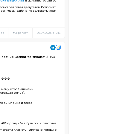
йона Башкирии
. В администрации со
ассмотрел совет депутатов. Исполнят
 замглавы района по сельскому хозя
иев
1 репост
08.07.2025 в 12:16
то летние часики-то тикают
⏰
Но л
е
💎
💎
💎
и маму с тройняшками
астоящая семь-Я.
о в Липецке и такое.
.
🌊
Водопад – без бутылок и пластика.
т спасти планету – липчане готовы о