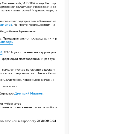
ад Смоленской, 14 БПЛА – над Белгор
 Орловской областью и Московским ре
ластью и акваторией Черного моря, п
на сельхозпредприятие в Хлевенско
тамонов
. На месте происшествия на
бы, добавил Артамонов.
. Предварительно, пострадавших и р
Слюсарь
.
ша
, БПЛА уничтожены на территория
 информации пострадавших и разруш
– начался пожар на складе с доскам
ших и пострадавших нет. Также было
ое Солдатское, повреждён ангар и н
 также нет.
убернатор
Дмитрий Миляев
.
ил губернатор
частичное понижение сигнала мобиль
в вводили в аэропорту
ЖУКОВСКИ