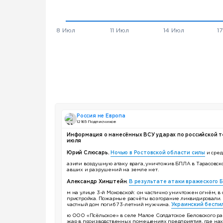
Россия не Европа
12 165 Подписчиков
Информация о нанесённых ВСУ ударах по российской те
июля
Юрий Слюсарь.
Ночью в Ростовской области силы
и сред
азили воздушную атаку врага, уничтожив БПЛА в Тарасовск
авших и разрушений на земле нет.
Александр Хинштейн
.
В результате атаки вражеского Б
м на улице 3-й Моковской: он частично уничтожен огнём, в
пристройка. Пожарные расчёты возгорание ликвидировали. 
частный дом погиб 73-летний мужчина.
Украинский беспи
ю ООО «Псёльское» в селе Малое Солдатское Беловского рай
жар в производственных помещениях предприятия, где нах