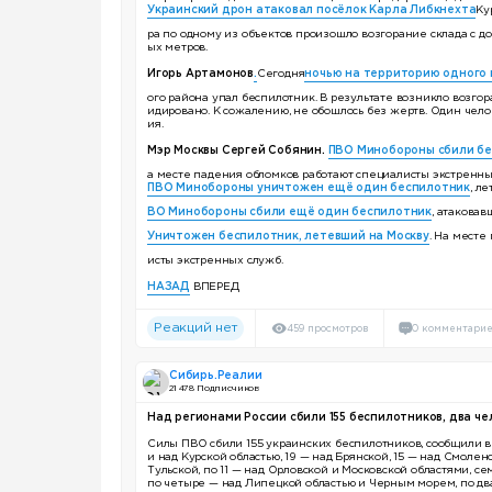
Украинский дрон атаковал посёлок Карла Либкнехта
Ку
ра по одному из объектов произошло возгорание склада с д
ых метров.
Игорь Артамонов
.
Сегодня
ночью на территорию одного
ого района упал беспилотник. В результате возникло возго
идировано. К сожалению, не обошлось без жертв. Один чел
ия.
Мэр Москвы Сергей Собянин.
ПВО Минобороны сбили бе
а месте падения обломков работают специалисты экстренны
ПВО Минобороны уничтожен ещё один беспилотник
, л
ВО Минобороны сбили ещё один беспилотник
, атаковав
Уничтожен беспилотник, летевший на Москву
. На месте
исты экстренных служб.
НАЗАД
ВПЕРЕД
Реакций нет
459 просмотров
0 комментари
Сибирь.Реалии
21 478 Подписчиков
Над регионами России сбили 155 беспилотников, два че
Силы ПВО сбили 155 украинских беспилотников, сообщили в
и над Курской областью, 19 — над Брянской, 15 — над Смоленс
Тульской, по 11 — над Орловской и Московской областями, 
по четыре — над Липецкой областью и Черным морем, по два