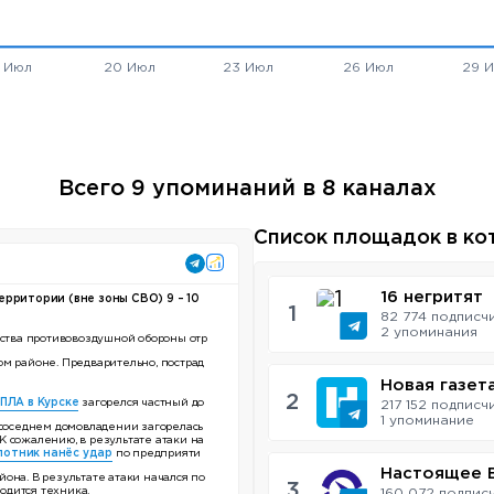
Всего 9 упоминаний в 8 каналах
Список площадок в ко
16 негритят
рритории (вне зоны СВО) 9 – 10
1
82 774 подписч
2 упоминания
ства противовоздушной обороны отр
ом районе. Предварительно, пострад
Новая газет
2
ПЛА в Курске
загорелся частный до
217 152 подписч
1 упоминаниe
 соседнем домовладении загорелась
К сожалению, в результате атаки на
лотник нанёс удар
по предприяти
Настоящее 
она. В результате атаки начался по
3
одится техника.
160 072 подпис