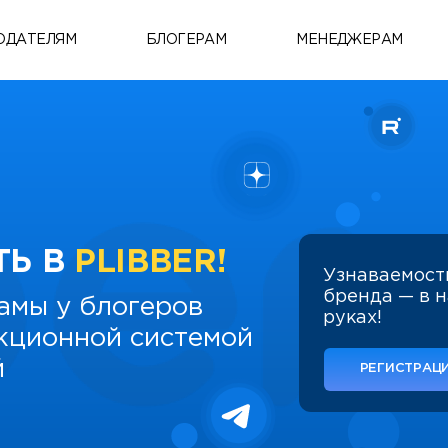
ОДАТЕЛЯМ
БЛОГЕРАМ
МЕНЕДЖЕРАМ
ТЬ В
PLIBBER!
Узнаваемост
бренда — в 
амы у блогеров
руках!
укционной системой
й
РЕГИСТРАЦИ