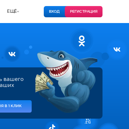
ЕЩЁ
ВХОД
РЕГИСТРАЦИЯ
ь вашего
наших
Я В 1 КЛИК