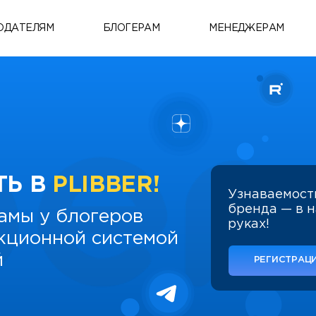
ОДАТЕЛЯМ
БЛОГЕРАМ
МЕНЕДЖЕРАМ
ТЬ В
PLIBBER!
Узнаваемост
бренда — в 
амы у блогеров
руках!
укционной системой
й
РЕГИСТРАЦИ