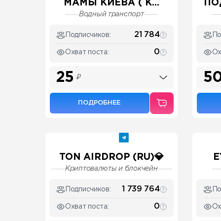
МАМЫ КИЕВА ( К...
ПО
Водный транспорт
21 784
Подписчиков:
По
0
Охват поста:
Ох
25
5
₽
ПОДРОБНЕЕ
TON AIRDROP (RU)💎
E
Криптовалюты и блокчейн
1 739 764
Подписчиков:
По
0
Охват поста:
Ох