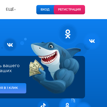
ЕЩЁ
ВХОД
РЕГИСТРАЦИЯ
ь вашего
наших
Я В 1 КЛИК