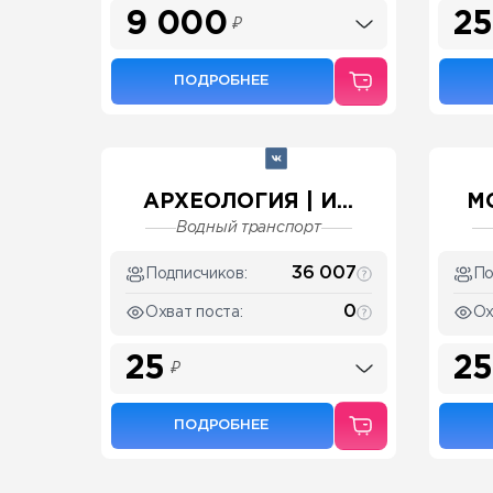
9 000
25
₽
ПОДРОБНЕЕ
АРХЕОЛОГИЯ | И...
МО
Водный транспорт
36 007
Подписчиков:
По
0
Охват поста:
Ох
25
25
₽
ПОДРОБНЕЕ