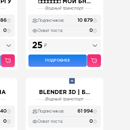
РГУ
◘◘◘◘◘◘◘ МОЙ БН...
Водный транспорт
086
10 879
Подписчиков:
0
0
Охват поста:
25
₽
ПОДРОБНЕЕ
НА
BLENDER 3D | Б...
Водный транспорт
740
61 994
Подписчиков:
0
0
Охват поста: